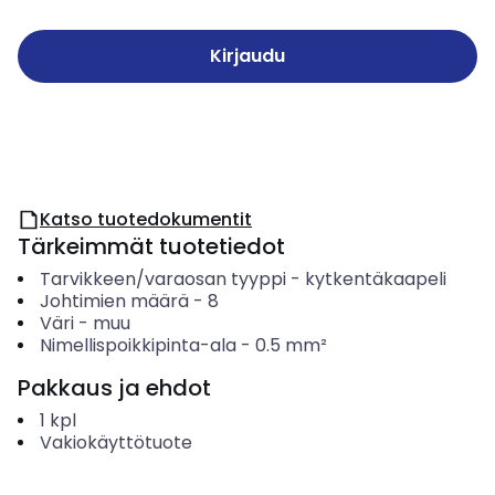
Kirjaudu
Katso tuotedokumentit
Tärkeimmät tuotetiedot
Tarvikkeen/varaosan tyyppi
-
kytkentäkaapeli
Johtimien määrä
-
8
Väri
-
muu
Nimellispoikkipinta-ala
-
0.5
mm²
Pakkaus ja ehdot
1
kpl
Vakiokäyttötuote