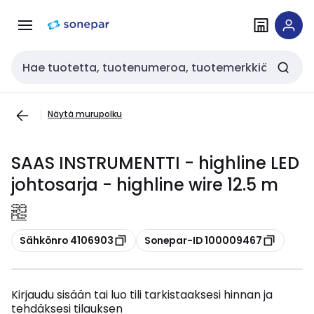
Siirry
Siirry
navigointiin
sisältöön
Haku
Näytä murupolku
SAAS INSTRUMENTTI - highline LED
johtosarja - highline wire 12.5 m
Kopioi
Kopioi
Sähkönro 4106903
Sonepar-ID 100009467
Kirjaudu sisään tai luo tili tarkistaaksesi hinnan ja
tehdäksesi tilauksen