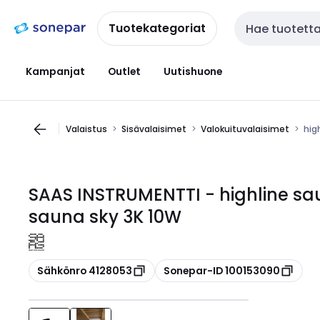
Siirry
Siirry
navigointiin
sisältöön
Tuotekategoriat
Haku
Kampanjat
Outlet
Uutishuone
Valaistus
Sisävalaisimet
Valokuituvalaisimet
hig
SAAS INSTRUMENTTI - highline sau
sauna sky 3K 10W
Kopioi
Kopioi
Sähkönro 4128053
Sonepar-ID 100153090