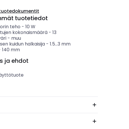
tuotedokumentit
mmät tuotetiedot
orin teho
-
10
W
itujen kokonaismäärä
-
13
äri
-
muu
isen kuidun halkaisija
-
1.5...3
mm
-
140
mm
s ja ehdot
äyttötuote