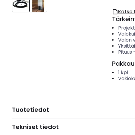
Katso 
Tärkei
Projekt
Valoku
Valon v
Yksittä
Pituus
Pakkau
1
kpl
Vakiok
Tuotetiedot
Tekniset tiedot