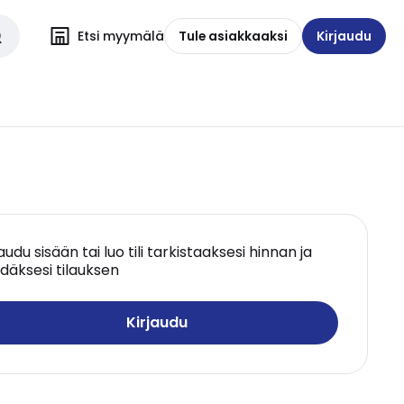
Etsi myymälä
Tule asiakkaaksi
Kirjaudu
jaudu sisään tai luo tili tarkistaaksesi hinnan ja
däksesi tilauksen
Kirjaudu