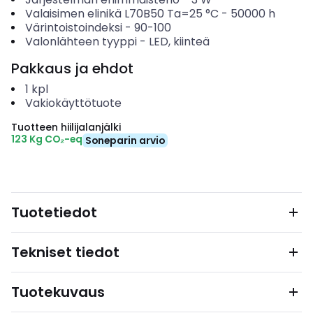
Valaisimen elinikä L70B50 Ta=25 °C
-
50000
h
Värintoistoindeksi
-
90-100
Valonlähteen tyyppi
-
LED, kiinteä
Pakkaus ja ehdot
1
kpl
Vakiokäyttötuote
Tuotteen hiilijalanjälki
123 Kg CO₂-eq
Soneparin arvio
Tuotetiedot
Tekniset tiedot
Tuotekuvaus