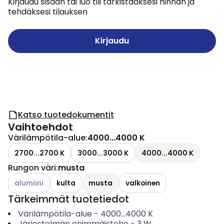
Kirjaudu sisään tai luo tili tarkistaaksesi hinnan ja
tehdäksesi tilauksen
Kirjaudu
Katso tuotedokumentit
Vaihtoehdot
Värilämpötila-alue
:
4000...4000 K
2700...2700 K
3000...3000 K
4000...4000 K
Rungon väri
:
musta
Katso käytettävissä olevat vaihtoehdot
alumiini
kulta
musta
valkoinen
Tärkeimmät tuotetiedot
Värilämpötila-alue
-
4000...4000
K
Järjestelmän enimmäisteho
-
3
W