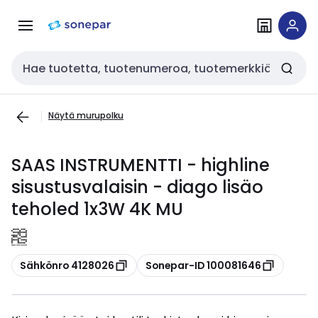
Siirry
Siirry
navigointiin
sisältöön
Haku
Näytä murupolku
SAAS INSTRUMENTTI - highline
sisustusvalaisin - diago lisäo
teholed 1x3W 4K MU
Kopioi
Kopioi
Sähkönro 4128026
Sonepar-ID 100081646