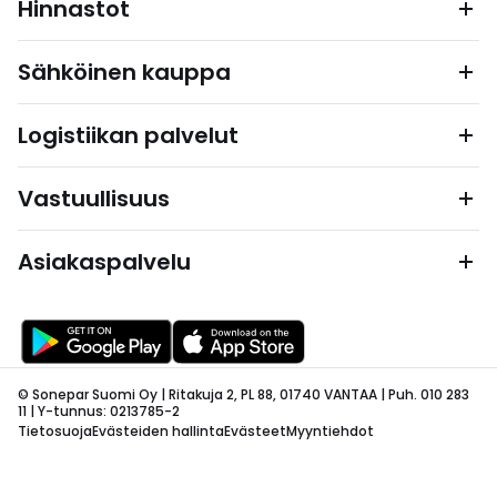
Hinnastot
Sähköinen kauppa
Logistiikan palvelut
Vastuullisuus
Asiakaspalvelu
© Sonepar Suomi Oy | Ritakuja 2, PL 88, 01740 VANTAA | Puh. 010 283
11 | Y-tunnus: 0213785-2
Tietosuoja
Evästeiden hallinta
Evästeet
Myyntiehdot