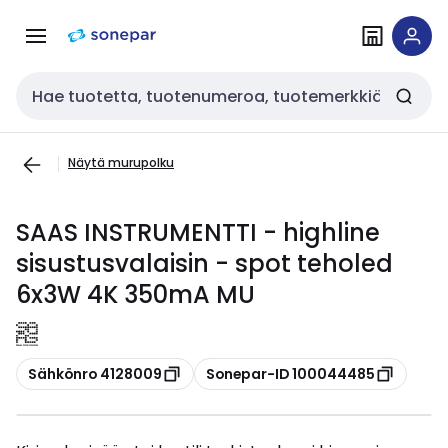
Siirry
Siirry
navigointiin
sisältöön
Haku
Näytä murupolku
SAAS INSTRUMENTTI - highline
sisustusvalaisin - spot teholed
6x3W 4K 350mA MU
Kopioi
Kopioi
Sähkönro 4128009
Sonepar-ID 100044485