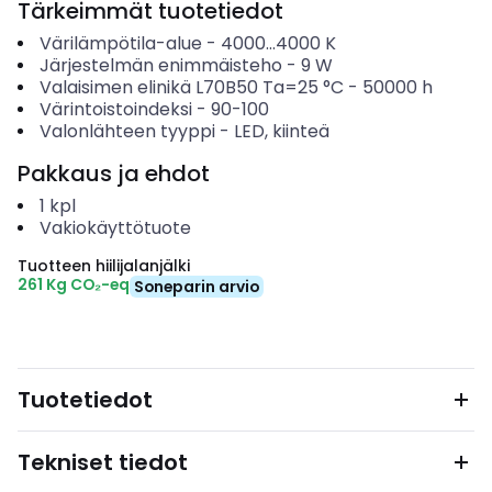
Tärkeimmät tuotetiedot
Värilämpötila-alue
-
4000...4000
K
Järjestelmän enimmäisteho
-
9
W
Valaisimen elinikä L70B50 Ta=25 °C
-
50000
h
Värintoistoindeksi
-
90-100
Valonlähteen tyyppi
-
LED, kiinteä
Pakkaus ja ehdot
1
kpl
Vakiokäyttötuote
Tuotteen hiilijalanjälki
261 Kg CO₂-eq
Soneparin arvio
Tuotetiedot
Tekniset tiedot