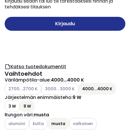
Kirjaudu sisään tai luo tili tarkistaaksesi hinnan ja
tehdäksesi tilauksen
Kirjaudu
Katso tuotedokumentit
Vaihtoehdot
Värilämpötila-alue
:
4000...4000 K
Katso käytettävissä olevat vaihtoehdot
Katso käytettävissä olevat vaihtoehdot
2700...2700 K
3000...3000 K
4000...4000 K
Järjestelmän enimmäisteho
:
9 W
3 W
9 W
Rungon väri
:
musta
Katso käytettävissä olevat vaihtoehdot
Katso käytettävissä olevat vaihtoehdot
Katso käytettävissä olevat va
alumiini
kulta
musta
valkoinen