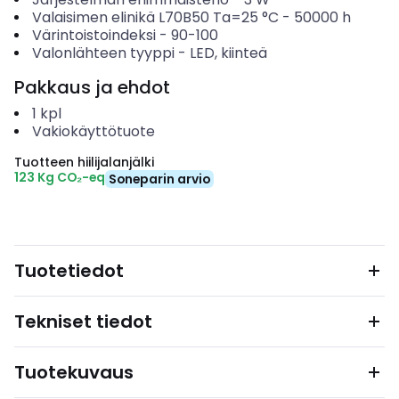
Valaisimen elinikä L70B50 Ta=25 °C
-
50000
h
Värintoistoindeksi
-
90-100
Valonlähteen tyyppi
-
LED, kiinteä
Pakkaus ja ehdot
1
kpl
Vakiokäyttötuote
Tuotteen hiilijalanjälki
123 Kg CO₂-eq
Soneparin arvio
Tuotetiedot
Tekniset tiedot
Tuotekuvaus