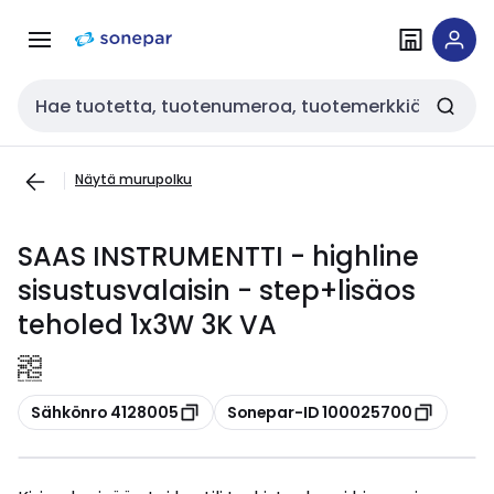
Siirry
Siirry
navigointiin
sisältöön
Haku
Näytä murupolku
SAAS INSTRUMENTTI - highline
sisustusvalaisin - step+lisäos
teholed 1x3W 3K VA
Kopioi
Kopioi
Sähkönro 4128005
Sonepar-ID 100025700