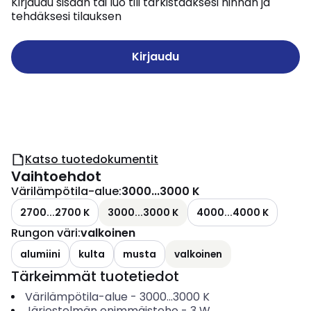
Kirjaudu sisään tai luo tili tarkistaaksesi hinnan ja
tehdäksesi tilauksen
Kirjaudu
Katso tuotedokumentit
Vaihtoehdot
Värilämpötila-alue
:
3000...3000 K
2700...2700 K
3000...3000 K
4000...4000 K
Rungon väri
:
valkoinen
alumiini
kulta
musta
valkoinen
Tärkeimmät tuotetiedot
Värilämpötila-alue
-
3000...3000
K
Järjestelmän enimmäisteho
-
3
W