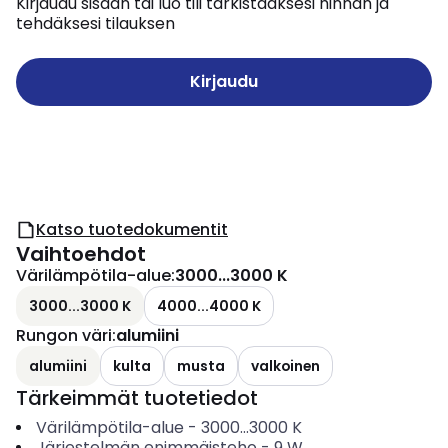
Kirjaudu sisään tai luo tili tarkistaaksesi hinnan ja
tehdäksesi tilauksen
Kirjaudu
Katso tuotedokumentit
Vaihtoehdot
Värilämpötila-alue
:
3000...3000 K
3000...3000 K
4000...4000 K
Rungon väri
:
alumiini
alumiini
kulta
musta
valkoinen
Tärkeimmät tuotetiedot
Värilämpötila-alue
-
3000...3000
K
Järjestelmän enimmäisteho
-
9
W