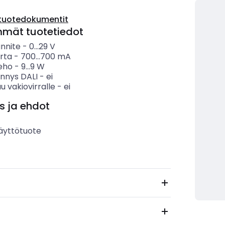
tuotedokumentit
mmät tuotetiedot
ännite
-
0...29
V
rta
-
700...700
mA
eho
-
9...9
W
nnys DALI
-
ei
u vakiovirralle
-
ei
s ja ehdot
äyttötuote