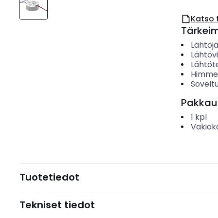
Katso 
Tärkei
Lähtöj
Lähtövi
Lähtöt
Himme
Soveltu
Pakkau
1
kpl
Vakiok
Tuotetiedot
Tekniset tiedot