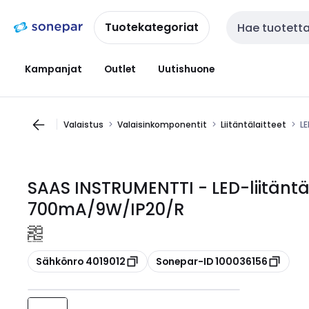
Siirry
Siirry
navigointiin
sisältöön
Tuotekategoriat
Haku
Kampanjat
Outlet
Uutishuone
Valaistus
Valaisinkomponentit
Liitäntälaitteet
LE
SAAS INSTRUMENTTI - LED-liitäntäl
700mA/9W/IP20/R
Kopioi
Kopioi
Sähkönro 4019012
Sonepar-ID 100036156