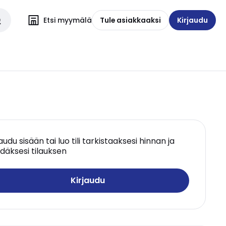
Etsi myymälä
Tule asiakkaaksi
Kirjaudu
jaudu sisään tai luo tili tarkistaaksesi hinnan ja
däksesi tilauksen
Kirjaudu