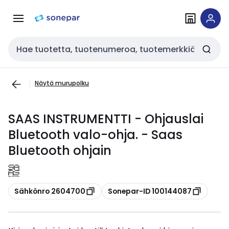
Siirry
Siirry
navigointiin
sisältöön
Haku
Näytä murupolku
SAAS INSTRUMENTTI - Ohjauslai
Bluetooth valo-ohja. - Saas
Bluetooth ohjain
Kopioi
Kopioi
Sähkönro 2604700
Sonepar-ID 100144087