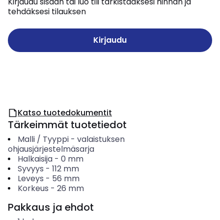
Kirjaudu sisään tai luo tili tarkistaaksesi hinnan ja
tehdäksesi tilauksen
Kirjaudu
Katso tuotedokumentit
Tärkeimmät tuotetiedot
Malli / Tyyppi
-
valaistuksen
ohjausjärjestelmäsarja
Halkaisija
-
0
mm
Syvyys
-
112
mm
Leveys
-
56
mm
Korkeus
-
26
mm
Pakkaus ja ehdot