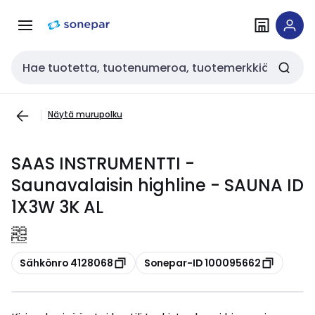
Siirry
Siirry
navigointiin
sisältöön
Haku
Näytä murupolku
SAAS INSTRUMENTTI -
Saunavalaisin highline - SAUNA ID
1X3W 3K AL
Kopioi
Kopioi
Sähkönro 4128068
Sonepar-ID 100095662