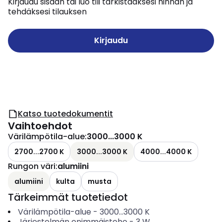
Kirjaudu sisään tai luo tili tarkistaaksesi hinnan ja
tehdäksesi tilauksen
Kirjaudu
Katso tuotedokumentit
Vaihtoehdot
Värilämpötila-alue
:
3000...3000 K
2700...2700 K
3000...3000 K
4000...4000 K
Rungon väri
:
alumiini
alumiini
kulta
musta
Tärkeimmät tuotetiedot
Värilämpötila-alue
-
3000...3000
K
Järjestelmän enimmäisteho
-
3
W