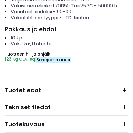
Valaisimen elinikä L70B50 Ta=25 °C
-
50000
h
Värintoistoindeksi
-
90-100
Valonlähteen tyyppi
-
LED, kiinteä
Pakkaus ja ehdot
10
kpl
Vakiokäyttötuote
Tuotteen hiilijalanjälki
123 Kg CO₂-eq
Soneparin arvio
Tuotetiedot
Tekniset tiedot
Tuotekuvaus