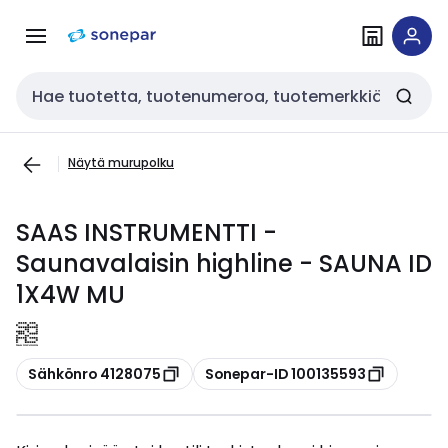
Siirry
Siirry
navigointiin
sisältöön
Haku
Näytä murupolku
SAAS INSTRUMENTTI -
Saunavalaisin highline - SAUNA ID
1X4W MU
Kopioi
Kopioi
Sähkönro 4128075
Sonepar-ID 100135593