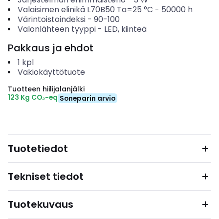
Valaisimen elinikä L70B50 Ta=25 °C
-
50000
h
Värintoistoindeksi
-
90-100
Valonlähteen tyyppi
-
LED, kiinteä
Pakkaus ja ehdot
1
kpl
Vakiokäyttötuote
Tuotteen hiilijalanjälki
123 Kg CO₂-eq
Soneparin arvio
Tuotetiedot
Tekniset tiedot
Tuotekuvaus