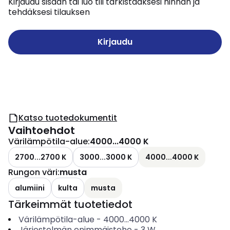
Kirjaudu sisään tai luo tili tarkistaaksesi hinnan ja
tehdäksesi tilauksen
Kirjaudu
Katso tuotedokumentit
Vaihtoehdot
Värilämpötila-alue
:
4000...4000 K
2700...2700 K
3000...3000 K
4000...4000 K
Rungon väri
:
musta
alumiini
kulta
musta
Tärkeimmät tuotetiedot
Värilämpötila-alue
-
4000...4000
K
Järjestelmän enimmäisteho
-
3
W