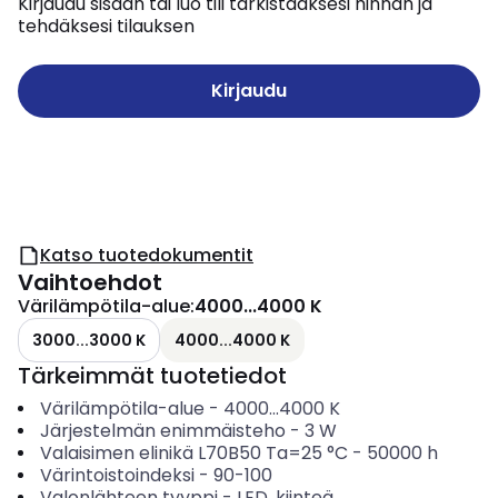
Kirjaudu sisään tai luo tili tarkistaaksesi hinnan ja
tehdäksesi tilauksen
Kirjaudu
Katso tuotedokumentit
Vaihtoehdot
Värilämpötila-alue
:
4000...4000 K
3000...3000 K
4000...4000 K
Tärkeimmät tuotetiedot
Värilämpötila-alue
-
4000...4000
K
Järjestelmän enimmäisteho
-
3
W
Valaisimen elinikä L70B50 Ta=25 °C
-
50000
h
Värintoistoindeksi
-
90-100
Valonlähteen tyyppi
-
LED, kiinteä