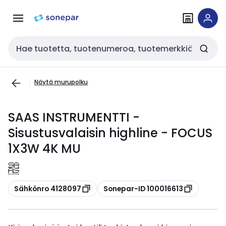
Siirry
Siirry
navigointiin
sisältöön
Haku
Näytä murupolku
SAAS INSTRUMENTTI -
Sisustusvalaisin highline - FOCUS
1X3W 4K MU
Kopioi
Kopioi
Sähkönro 4128097
Sonepar-ID 100016613