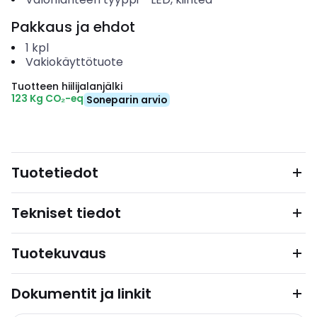
Pakkaus ja ehdot
1
kpl
Vakiokäyttötuote
Tuotteen hiilijalanjälki
123 Kg CO₂-eq
Soneparin arvio
Tuotetiedot
Tekniset tiedot
Tuotekuvaus
Dokumentit ja linkit