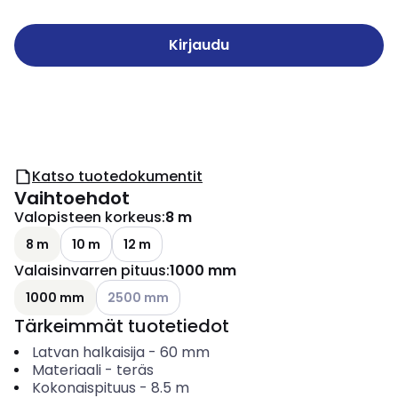
Kirjaudu
Katso tuotedokumentit
Vaihtoehdot
Valopisteen korkeus
:
8 m
8 m
10 m
12 m
Valaisinvarren pituus
:
1000 mm
Katso käytettävissä olevat vaihtoehdot
1000 mm
2500 mm
Tärkeimmät tuotetiedot
Latvan halkaisija
-
60
mm
Materiaali
-
teräs
Kokonaispituus
-
8.5
m