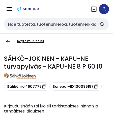
Siirry
Siirry
navigointiin
sisältöön
Haku
Näytä murupolku
SÄHKÖ-JOKINEN - KAPU-NE
turvapylväs - KAPU-NE 8 P 60 10
Kopioi
Kopioi
Sähkönro 4607778
Sonepar-ID 100096187
Kirjaudu sisään tai luo tili tarkistaaksesi hinnan ja
tehdäksesi tilauksen