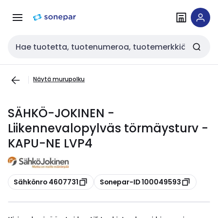
Siirry
Siirry
navigointiin
sisältöön
Haku
Näytä murupolku
SÄHKÖ-JOKINEN -
Liikennevalopylväs törmäysturv -
KAPU-NE LVP4
Kopioi
Kopioi
Sähkönro 4607731
Sonepar-ID 100049593