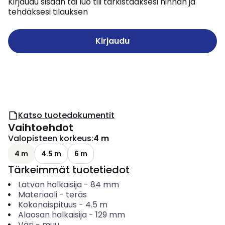
Kirjaudu sisään tai luo tili tarkistaaksesi hinnan ja
tehdäksesi tilauksen
Kirjaudu
Katso tuotedokumentit
Vaihtoehdot
Valopisteen korkeus
:
4 m
4 m
4.5 m
6 m
Tärkeimmät tuotetiedot
Latvan halkaisija
-
84
mm
Materiaali
-
teräs
Kokonaispituus
-
4.5
m
Alaosan halkaisija
-
129
mm
Väri
-
muu