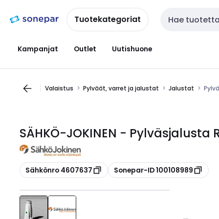
Siirry
Siirry
navigointiin
sisältöön
Tuotekategoriat
Haku
Kampanjat
Outlet
Uutishuone
Valaistus
Pylväät, varret ja jalustat
Jalustat
Pylv
SÄHKÖ-JOKINEN - Pylväsjalusta R
Kopioi
Kopioi
Sähkönro 4607637
Sonepar-ID 100108989