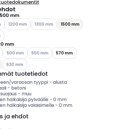
tuotedokumentit
ehdot
1500 mm
ettävissä olevat vaihtoehdot
Katso käytettävissä olevat vaihtoehdot
Katso käytettävissä olevat vaihtoehdot
m
1200 mm
1300 mm
1500 mm
ettävissä olevat vaihtoehdot
m
20 mm
ettävissä olevat vaihtoehdot
Katso käytettävissä olevat vaihtoehdot
Katso käytettävissä olevat vaihtoehdot
500 mm
550 mm
570 mm
Katso käytettävissä olevat vaihtoehdot
630 mm
mmät tuotetiedot
keen/varaosan tyyppi
-
alusta
ali
-
betoni
 suojaus
-
muu
en halkaisija pylväälle
-
0
mm
en halkaisija valaisimelle
-
0
mm
s ja ehdot