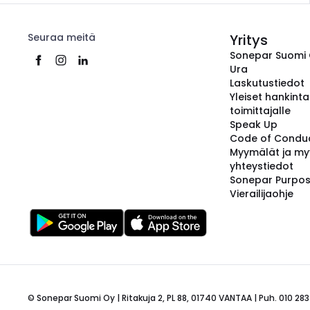
Seuraa meitä
Yritys
Sonepar Suomi
Ura
Laskutustiedot
Yleiset hankint
toimittajalle
Speak Up
Code of Condu
Myymälät ja my
yhteystiedot
Sonepar Purpo
Vierailijaohje
© Sonepar Suomi Oy | Ritakuja 2, PL 88, 01740 VANTAA | Puh. 010 283