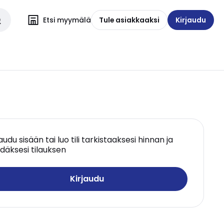
Etsi myymälä
Tule asiakkaaksi
Kirjaudu
jaudu sisään tai luo tili tarkistaaksesi hinnan ja
däksesi tilauksen
Kirjaudu