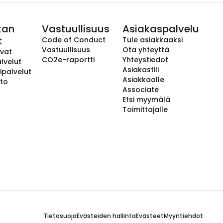
kan
Vastuullisuus
Asiakaspalvelu
t
Code of Conduct
Tule asiakkaaksi
Vastuullisuus
Ota yhteyttä
avat
CO2e-raportti
Yhteystiedot
lvelut
Asiakastili
ipalvelut
Asiakkaalle
to
Associate
Etsi myymälä
Toimittajalle
Tietosuoja
Evästeiden hallinta
Evästeet
Myyntiehdot