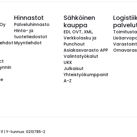
Hinnastot
Sähköinen
Logistii
kauppa
palvelu
 Oy
Palveluhinnasto
Hinta- ja
EDI, OVT, XML,
Toimitust
tuotetiedostot
Verkkolasku ja
Lisäarvopa
aehdot
Myyntiehdot
Punchout
Varastoint
Asiakasvarasto APP
Omavaras
Valintatyökalut
ct
UKK
ynnin
Julkaisut
Yhteistyökumppanit
se
A-Z
 11 | Y-tunnus: 0213785-2