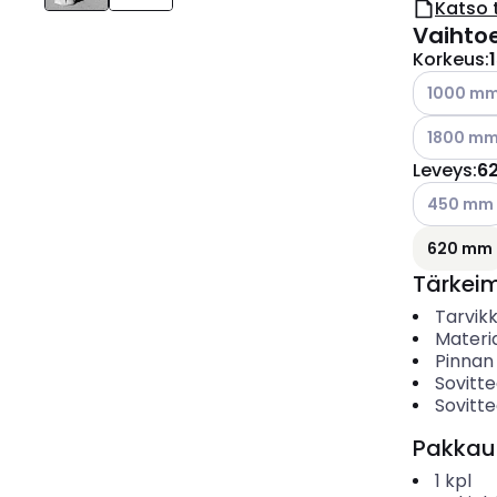
Katso 
Vaihto
Korkeus
:
Katso käyt
1000 m
Katso käyt
1800 m
Leveys
:
6
Katso käyt
450 mm
620 mm
Tärkei
Tarvik
Materia
Pinnan
Sovitte
Sovitte
Pakkau
1
kpl