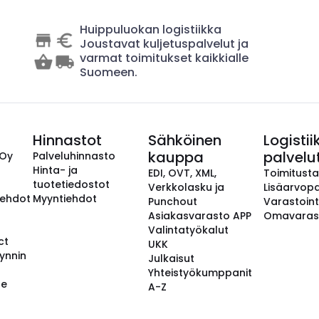
Huippuluokan logistiikka
Joustavat kuljetuspalvelut ja
varmat toimitukset kaikkialle
Suomeen.
Hinnastot
Sähköinen
Logistii
kauppa
palvelu
 Oy
Palveluhinnasto
Hinta- ja
EDI, OVT, XML,
Toimitust
tuotetiedostot
Verkkolasku ja
Lisäarvopa
aehdot
Myyntiehdot
Punchout
Varastoint
Asiakasvarasto APP
Omavaras
Valintatyökalut
ct
UKK
ynnin
Julkaisut
Yhteistyökumppanit
se
A-Z