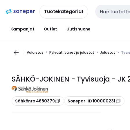
Siirry
Siirry
navigointiin
sisältöön
Tuotekategoriat
Haku
Kampanjat
Outlet
Uutishuone
Valaistus
Pylväät, varret ja jalustat
Jalustat
Tyvis
SÄHKÖ-JOKINEN - Tyvisuoja - JK 2
Kopioi
Kopioi
Sähkönro 4680379
Sonepar-ID 100000231