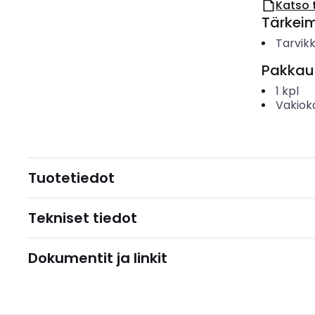
Katso 
Tärkei
Tarvik
Pakkau
1
kpl
Vakiok
Tuotetiedot
Tekniset tiedot
Dokumentit ja linkit