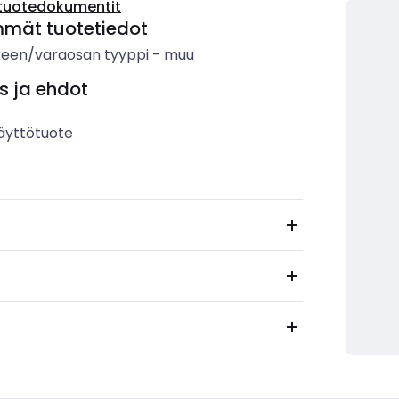
tuotedokumentit
mmät tuotetiedot
keen/varaosan tyyppi
-
muu
s ja ehdot
äyttötuote