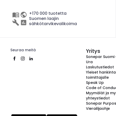
+170 000 tuotetta
Suomen laajin
sähkötarvikevalikoima
Seuraa meitä
Yritys
Sonepar Suomi
Ura
Laskutustiedot
Yleiset hankint
toimittajalle
Speak Up
Code of Condu
Myymälät ja my
yhteystiedot
Sonepar Purpo
Vierailijaohje