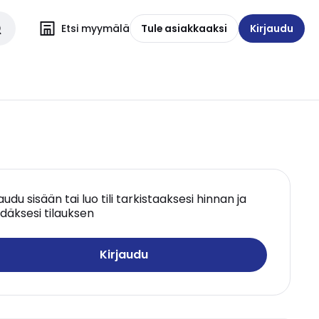
Etsi myymälä
Tule asiakkaaksi
Kirjaudu
jaudu sisään tai luo tili tarkistaaksesi hinnan ja
däksesi tilauksen
Kirjaudu