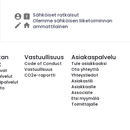
Sähköiset ratkaisut
Olemme sähköisen liiketoiminnan
ammattilainen
kan
Vastuullisuus
Asiakaspalvelu
t
Code of Conduct
Tule asiakkaaksi
Vastuullisuus
Ota yhteyttä
avat
CO2e-raportti
Yhteystiedot
lvelut
Asiakastili
ipalvelut
Asiakkaalle
to
Associate
Etsi myymälä
Toimittajalle