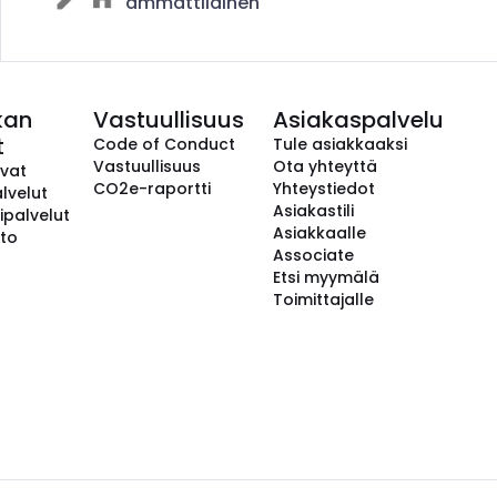
ammattilainen
kan
Vastuullisuus
Asiakaspalvelu
t
Code of Conduct
Tule asiakkaaksi
Vastuullisuus
Ota yhteyttä
avat
CO2e-raportti
Yhteystiedot
lvelut
Asiakastili
ipalvelut
Asiakkaalle
to
Associate
Etsi myymälä
Toimittajalle