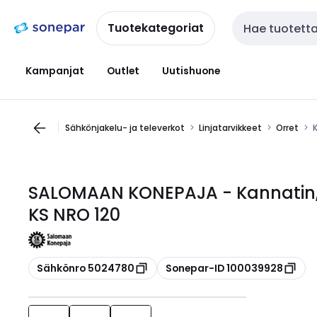
Siirry
Siirry
navigointiin
sisältöön
Tuotekategoriat
Haku
Kampanjat
Outlet
Uutishuone
Sähkönjakelu- ja televerkot
Linjatarvikkeet
Orret
SALOMAAN KONEPAJA - Kannatin,
KS NRO 120
Kopioi
Kopioi
Sähkönro 5024780
Sonepar-ID 100039928