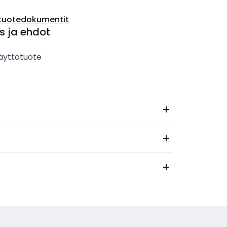
tuotedokumentit
s ja ehdot
äyttötuote