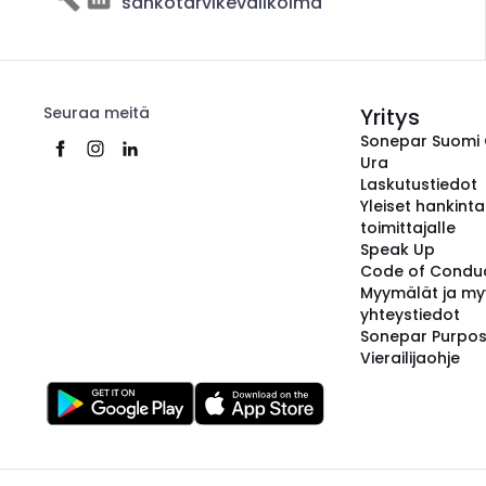
sähkötarvikevalikoima
Seuraa meitä
Yritys
Sonepar Suomi
Ura
Laskutustiedot
Yleiset hankint
toimittajalle
Speak Up
Code of Condu
Myymälät ja my
yhteystiedot
Sonepar Purpo
Vierailijaohje