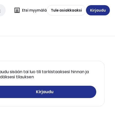
Etsi myymälä
Tule asiakkaaksi
Kirjaudu
jaudu sisään tai luo tili tarkistaaksesi hinnan ja
däksesi tilauksen
Kirjaudu