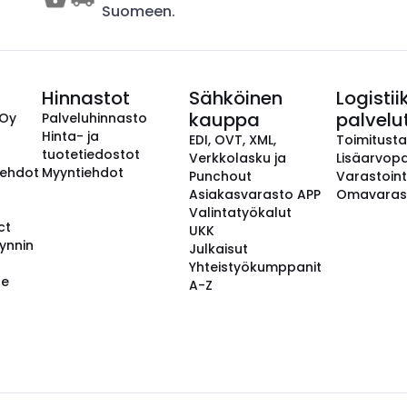
Suomeen.
Hinnastot
Sähköinen
Logistii
kauppa
palvelu
 Oy
Palveluhinnasto
Hinta- ja
EDI, OVT, XML,
Toimitust
tuotetiedostot
Verkkolasku ja
Lisäarvopa
aehdot
Myyntiehdot
Punchout
Varastoint
Asiakasvarasto APP
Omavaras
Valintatyökalut
ct
UKK
ynnin
Julkaisut
Yhteistyökumppanit
se
A-Z