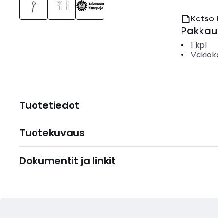
Katso 
Pakkau
1
kpl
Vakiok
Tuotetiedot
Tuotekuvaus
Dokumentit ja linkit