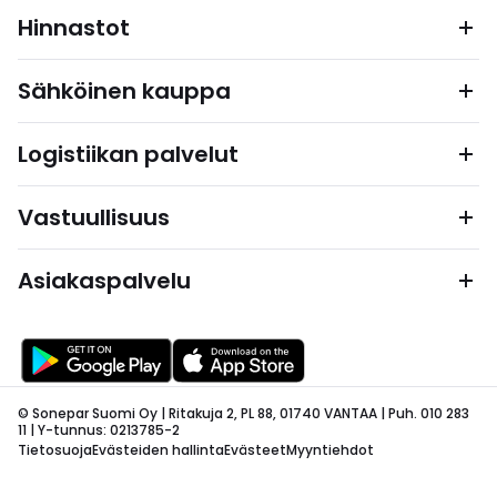
Hinnastot
Sähköinen kauppa
Logistiikan palvelut
Vastuullisuus
Asiakaspalvelu
© Sonepar Suomi Oy | Ritakuja 2, PL 88, 01740 VANTAA | Puh. 010 283
11 | Y-tunnus: 0213785-2
Tietosuoja
Evästeiden hallinta
Evästeet
Myyntiehdot