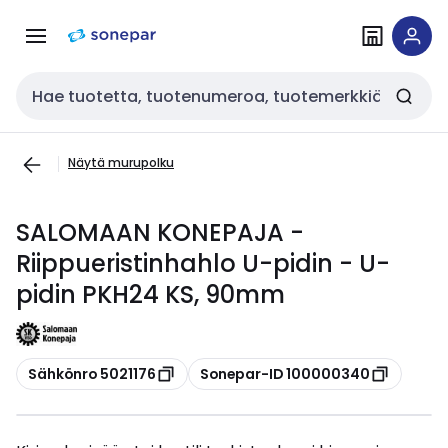
Siirry
Siirry
navigointiin
sisältöön
Haku
Näytä murupolku
SALOMAAN KONEPAJA -
Riippueristinhahlo U-pidin - U-
pidin PKH24 KS, 90mm
Kopioi
Kopioi
Sähkönro 5021176
Sonepar-ID 100000340