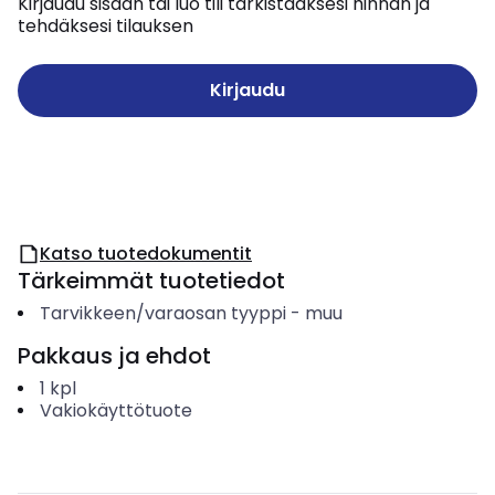
Kirjaudu sisään tai luo tili tarkistaaksesi hinnan ja
tehdäksesi tilauksen
Kirjaudu
Katso tuotedokumentit
Tärkeimmät tuotetiedot
Tarvikkeen/varaosan tyyppi
-
muu
Pakkaus ja ehdot
1
kpl
Vakiokäyttötuote