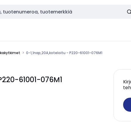
kakytkimet
0-1,1nap,20A,koteloitu - P220-61001-076M1
- P220-61001-076M1
Kir
teh