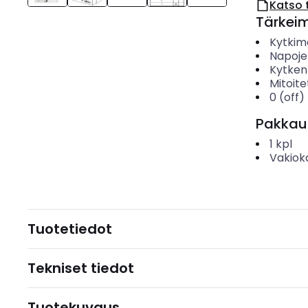
Katso 
Tärkei
Kytkim
Napoje
Kytken
Mitoite
0 (off)
Pakkau
1
kpl
Vakiok
Tuotetiedot
Tekniset tiedot
Tuotekuvaus