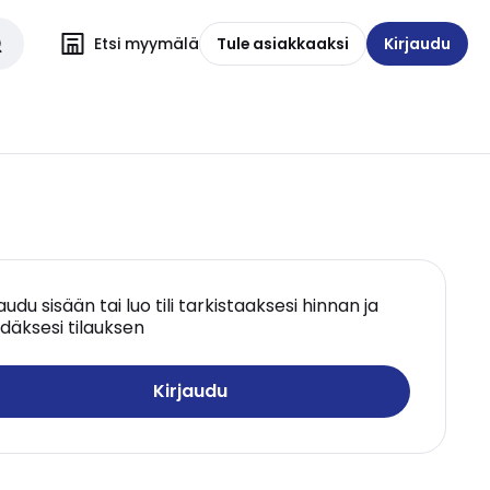
Etsi myymälä
Tule asiakkaaksi
Kirjaudu
jaudu sisään tai luo tili tarkistaaksesi hinnan ja
däksesi tilauksen
Kirjaudu