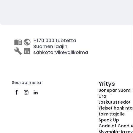
+170 000 tuotetta
Suomen laajin
sähkötarvikevalikoima
Seuraa meitä
Yritys
Sonepar Suomi
Ura
Laskutustiedot
Yleiset hankint
toimittajalle
Speak Up
Code of Condu
Myymälät ja my