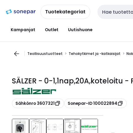
Siirry
Siirry
navigointiin
sisältöön
Tuotekategoriat
Haku
Kampanjat
Outlet
Uutishuone
Teollisuustuotteet
Tehokytkimet ja -katkaisijat
Nok
SÄLZER - 0-1,1nap,20A,koteloitu 
Kopioi
Kopioi
Sähkönro 3607321
Sonepar-ID 100022894