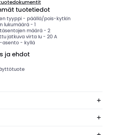
tuotedokumentit
mmät tuotetiedot
en tyyppi
-
päällä/pois-kytkin
n lukumäärä
-
1
täsentojen määrä
-
2
ttu jatkuva virta Iu
-
20
A
 -asento
-
kyllä
s ja ehdot
äyttötuote