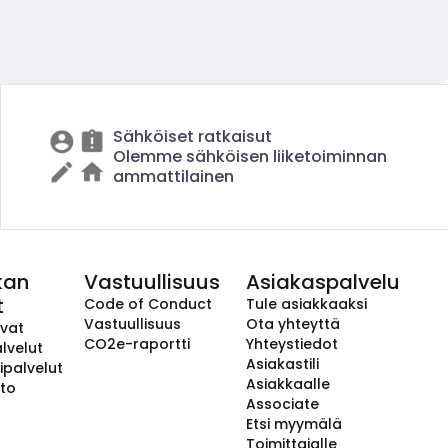
Sähköiset ratkaisut
Olemme sähköisen liiketoiminnan
ammattilainen
kan
Vastuullisuus
Asiakaspalvelu
t
Code of Conduct
Tule asiakkaaksi
Vastuullisuus
Ota yhteyttä
avat
CO2e-raportti
Yhteystiedot
lvelut
Asiakastili
ipalvelut
Asiakkaalle
to
Associate
Etsi myymälä
Toimittajalle