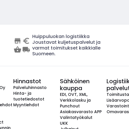
Huippuluokan logistiikka
Joustavat kuljetuspalvelut ja
varmat toimitukset kaikkialle
Suomeen.
Hinnastot
Sähköinen
Logistii
kauppa
palvelu
 Oy
Palveluhinnasto
Hinta- ja
EDI, OVT, XML,
Toimitust
tuotetiedostot
Verkkolasku ja
Lisäarvopa
aehdot
Myyntiehdot
Punchout
Varastoint
Asiakasvarasto APP
Omavaras
Valintatyökalut
ct
UKK
ynnin