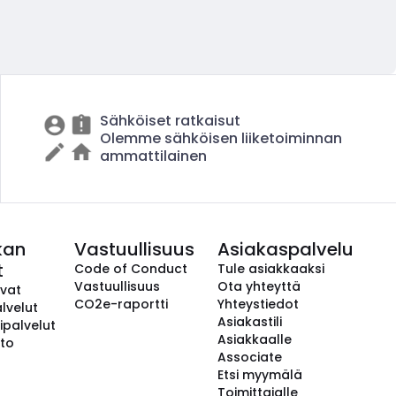
Sähköiset ratkaisut
Olemme sähköisen liiketoiminnan
ammattilainen
kan
Vastuullisuus
Asiakaspalvelu
t
Code of Conduct
Tule asiakkaaksi
Vastuullisuus
Ota yhteyttä
avat
CO2e-raportti
Yhteystiedot
lvelut
Asiakastili
ipalvelut
Asiakkaalle
to
Associate
Etsi myymälä
Toimittajalle