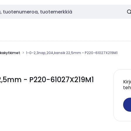
kakytkimet
1-0-2,3nap,20A,kansik 22,5mm - P220-61027X219M1
22,5mm - P220-61027X219M1
Kir
teh