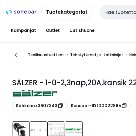
Siirry
Siirry
navigointiin
sisältöön
Tuotekategoriat
Haku
Kampanjat
Outlet
Uutishuone
Teollisuustuotteet
Tehokytkimet ja -katkaisijat
Nok
SÄLZER - 1-0-2,3nap,20A,kansik 
Kopioi
Kopioi
Sähkönro 3607343
Sonepar-ID 100022895