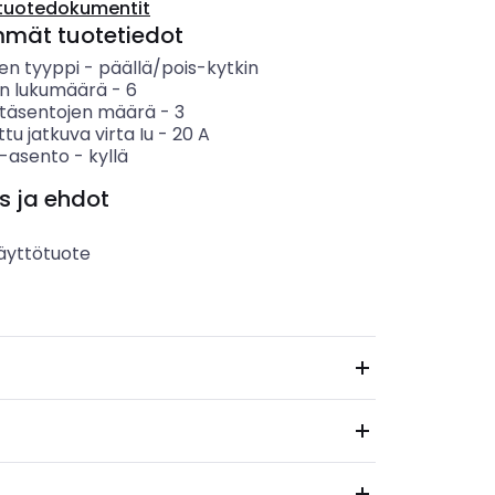
tuotedokumentit
mmät tuotetiedot
en tyyppi
-
päällä/pois-kytkin
n lukumäärä
-
6
täsentojen määrä
-
3
ttu jatkuva virta Iu
-
20
A
 -asento
-
kyllä
s ja ehdot
äyttötuote