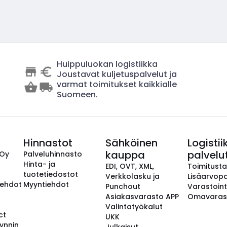
Huippuluokan logistiikka
Joustavat kuljetuspalvelut ja
varmat toimitukset kaikkialle
Suomeen.
Hinnastot
Sähköinen
Logistii
kauppa
palvelu
 Oy
Palveluhinnasto
Hinta- ja
EDI, OVT, XML,
Toimitust
tuotetiedostot
Verkkolasku ja
Lisäarvopa
aehdot
Myyntiehdot
Punchout
Varastoint
Asiakasvarasto APP
Omavaras
Valintatyökalut
ct
UKK
ynnin