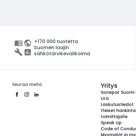
+170 000 tuotetta
Suomen laajin
sähkötarvikevalikoima
Seuraa meitä
Yritys
Sonepar Suomi
Ura
Laskutustiedot
Yleiset hankint
toimittajalle
Speak Up
Code of Condu
Myymälät ja my