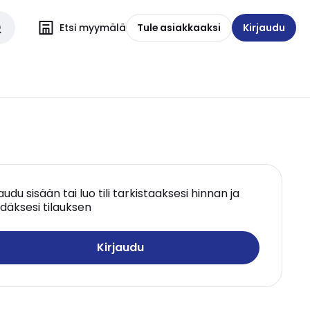
Etsi myymälä
Tule asiakkaaksi
Kirjaudu
jaudu sisään tai luo tili tarkistaaksesi hinnan ja
däksesi tilauksen
Kirjaudu