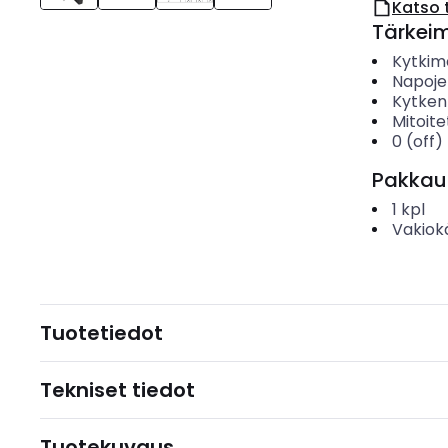
Katso 
Tärkei
Kytkim
Napoje
Kytken
Mitoite
0 (off)
Pakkau
1
kpl
Vakiok
Tuotetiedot
Tekniset tiedot
Tuotekuvaus