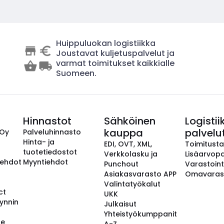
Huippuluokan logistiikka
Joustavat kuljetuspalvelut ja
varmat toimitukset kaikkialle
Suomeen.
Hinnastot
Sähköinen
Logistii
kauppa
palvelu
 Oy
Palveluhinnasto
Hinta- ja
EDI, OVT, XML,
Toimitust
tuotetiedostot
Verkkolasku ja
Lisäarvopa
aehdot
Myyntiehdot
Punchout
Varastoint
Asiakasvarasto APP
Omavaras
Valintatyökalut
ct
UKK
ynnin
Julkaisut
Yhteistyökumppanit
se