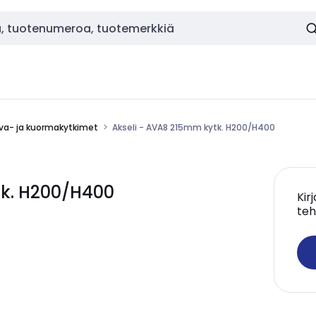
va- ja kuormakytkimet
Akseli - AVA8 215mm kytk. H200/H400
tk. H200/H400
Kir
teh