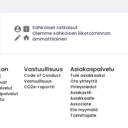
Sähköiset ratkaisut
Olemme sähköisen liiketoiminnan
ammattilainen
kan
Vastuullisuus
Asiakaspalvelu
t
Code of Conduct
Tule asiakkaaksi
Vastuullisuus
Ota yhteyttä
avat
CO2e-raportti
Yhteystiedot
lvelut
Asiakastili
ipalvelut
Asiakkaalle
to
Associate
Etsi myymälä
Toimittajalle