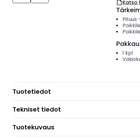
Katso 
Tärkei
Pituus
Poikki
Poikkil
Pakkau
1
kpl
Vakiok
Tuotetiedot
Tekniset tiedot
Tuotekuvaus