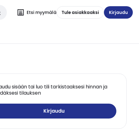
Etsi myymälä
Tule asiakkaaksi
Kirjaudu
jaudu sisään tai luo tili tarkistaaksesi hinnan ja
däksesi tilauksen
Kirjaudu