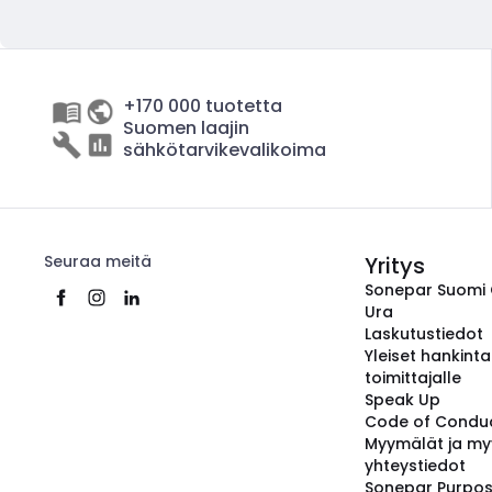
+170 000 tuotetta
Suomen laajin
sähkötarvikevalikoima
Seuraa meitä
Yritys
Sonepar Suomi
Ura
Laskutustiedot
Yleiset hankint
toimittajalle
Speak Up
Code of Condu
Myymälät ja my
yhteystiedot
Sonepar Purpo