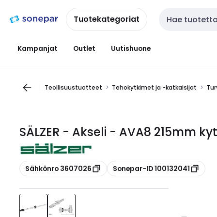
Siirry
Siirry
navigointiin
sisältöön
Tuotekategoriat
Haku
Kampanjat
Outlet
Uutishuone
Teollisuustuotteet
Tehokytkimet ja -katkaisijat
Tur
SÄLZER - Akseli - AVA8 215mm ky
Kopioi
Kopioi
Sähkönro 3607026
Sonepar-ID 100132041