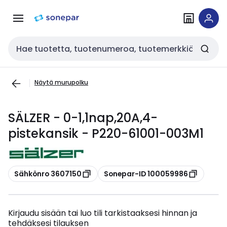
Siirry
Siirry
navigointiin
sisältöön
Haku
Näytä murupolku
SÄLZER - 0-1,1nap,20A,4-
pistekansik - P220-61001-003M1
Kopioi
Kopioi
Sähkönro 3607150
Sonepar-ID 100059986
Kirjaudu sisään tai luo tili tarkistaaksesi hinnan ja
tehdäksesi tilauksen