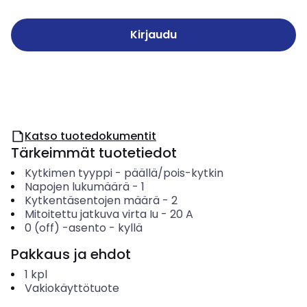
Kirjaudu
Katso tuotedokumentit
Tärkeimmät tuotetiedot
Kytkimen tyyppi
-
päällä/pois-kytkin
Napojen lukumäärä
-
1
Kytkentäsentojen määrä
-
2
Mitoitettu jatkuva virta Iu
-
20
A
0 (off) -asento
-
kyllä
Pakkaus ja ehdot
1
kpl
Vakiokäyttötuote