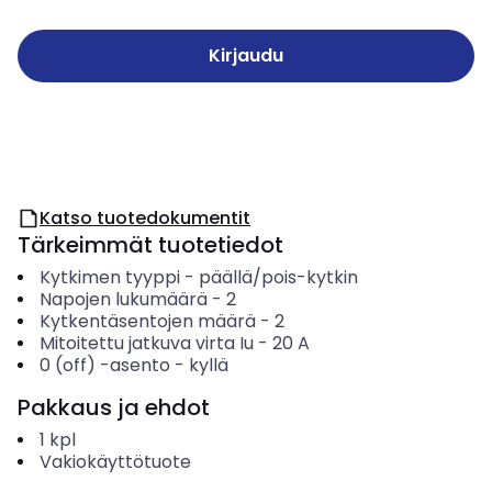
Kirjaudu
Katso tuotedokumentit
Tärkeimmät tuotetiedot
Kytkimen tyyppi
-
päällä/pois-kytkin
Napojen lukumäärä
-
2
Kytkentäsentojen määrä
-
2
Mitoitettu jatkuva virta Iu
-
20
A
0 (off) -asento
-
kyllä
Pakkaus ja ehdot
1
kpl
Vakiokäyttötuote