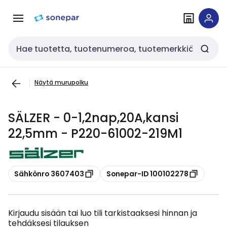
Siirry
Siirry
navigointiin
sisältöön
Haku
Näytä murupolku
SÄLZER - 0-1,2nap,20A,kansi
22,5mm - P220-61002-219M1
Kopioi
Kopioi
Sähkönro 3607403
Sonepar-ID 100102278
Kirjaudu sisään tai luo tili tarkistaaksesi hinnan ja
tehdäksesi tilauksen