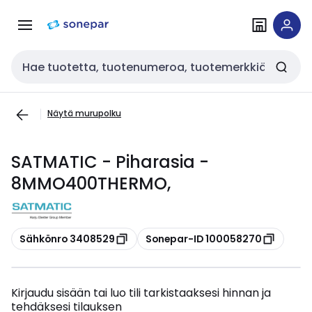
Siirry
Siirry
navigointiin
sisältöön
Haku
Näytä murupolku
SATMATIC - Piharasia -
8MMO400THERMO,
Kopioi
Kopioi
Sähkönro 3408529
Sonepar-ID 100058270
Kirjaudu sisään tai luo tili tarkistaaksesi hinnan ja
tehdäksesi tilauksen