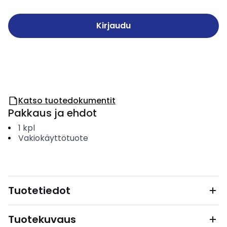
Kirjaudu
Katso tuotedokumentit
Pakkaus ja ehdot
1
kpl
Vakiokäyttötuote
Tuotetiedot
Tuotekuvaus