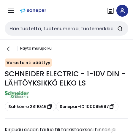
Siirry
Siirry
navigointiin
sisältöön
Haku
Näytä murupolku
Varastointi päättyy
SCHNEIDER ELECTRIC - 1-10V DIN -
LÄHTÖYKSIKKÖ ELKO LS
Kopioi
Kopioi
Sähkönro 2811046
Sonepar-ID 100085687
Kirjaudu sisään tai luo tili tarkistaaksesi hinnan ja