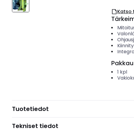
Katso 
Tärkei
Mitoitu
Valonl
Ohjausj
Kiinnit
Integr
Pakkau
1
kpl
Vakiok
Tuotetiedot
Tekniset tiedot