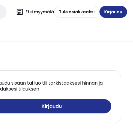
Etsi myymälä
Tule asiakkaaksi
Kirjaudu
jaudu sisään tai luo tili tarkistaaksesi hinnan ja
däksesi tilauksen
Kirjaudu