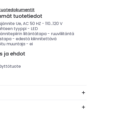
tuotedokumentit
mmät tuotetiedot
sjännite Ue, AC 50 HZ
-
110...120
V
ähteen tyyppi
-
LED
ännitepiirin liitäntätapa
-
ruuviliitäntä
ystapa
-
edestä kiiinnitettävä
oitu muuntaja
-
ei
s ja ehdot
äyttötuote