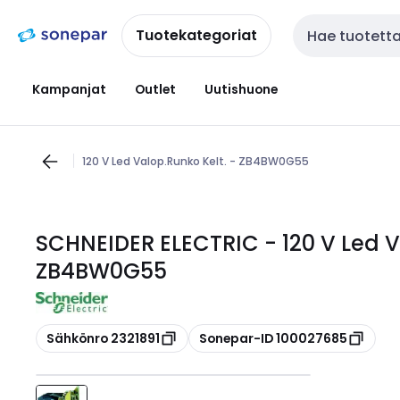
Siirry
Siirry
navigointiin
sisältöön
Tuotekategoriat
Haku
Kampanjat
Outlet
Uutishuone
120 V Led Valop.Runko Kelt. - ZB4BW0G55
SCHNEIDER ELECTRIC - 120 V Led V
ZB4BW0G55
Kopioi
Kopioi
Sähkönro 2321891
Sonepar-ID 100027685