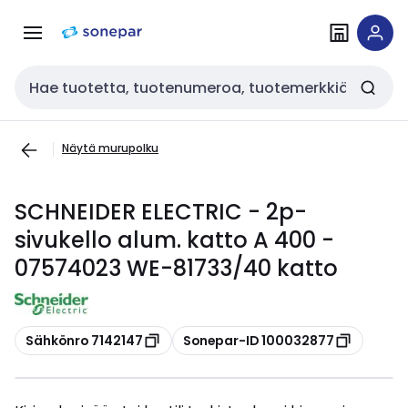
Siirry
Siirry
navigointiin
sisältöön
Haku
Näytä murupolku
SCHNEIDER ELECTRIC - 2p-
sivukello alum. katto A 400 -
07574023 WE-81733/40 katto
Kopioi
Kopioi
Sähkönro 7142147
Sonepar-ID 100032877