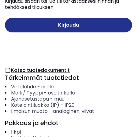
Kirjaudu sisään tai luo tili tarkistaaksesi hinnan ja
tehdäksesi tilauksen
Kirjaudu
Katso tuotedokumentit
Tärkeimmät tuotetiedot
Virtalähde
-
ei ole
Malli / Tyyppi
-
osoitinkello
Ajanasetustapa
-
muu
Kotelointiluokka (IP)
-
IP20
Ilmaisun muoto
-
analoginen, viivat
Pakkaus ja ehdot
1
kpl