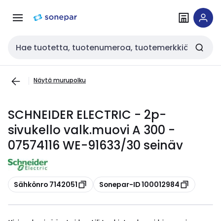
Siirry
Siirry
navigointiin
sisältöön
Haku
Näytä murupolku
SCHNEIDER ELECTRIC - 2p-
sivukello valk.muovi A 300 -
07574116 WE-91633/30 seinäv
Kopioi
Kopioi
Sähkönro 7142051
Sonepar-ID 100012984