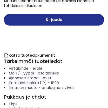
Kirjaudu sisään tai luo tili tarkistaaksesi hinnan ja
tehdäksesi tilauksen
Kirjaudu
Katso tuotedokumentit
Tärkeimmät tuotetiedot
Virtalähde
-
ei ole
Malli / Tyyppi
-
osoitinkello
Ajanasetustapa
-
muu
Kotelointiluokka (IP)
-
IP20
Ilmaisun muoto
-
analoginen, viivat
Pakkaus ja ehdot
1
kpl