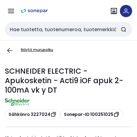
Siirry
Siirry
navigointiin
sisältöön
Haku
Näytä murupolku
SCHNEIDER ELECTRIC -
Apukosketin - Acti9 iOF apuk 2-
100mA vk y DT
Kopioi
Kopioi
Sähkönro 3227024
Sonepar-ID 100251025