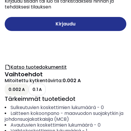
Kirjaudu sisään tai luo tili tarkistaaksesi hinnan ja
tehdäksesi tilauksen
Kirjaudu
Katso tuotedokumentit
Vaihtoehdot
Mitoitettu kytkentävirta
:
0.002 A
0.002 A
0.1 A
Tärkeimmät tuotetiedot
Sulkeutuvien koskettimien lukumäärä
-
0
Laitteen kokoonpano
-
maavuodon suojakytkin ja
johdonsuojakatkaisija (MCB)
Avautuvien koskettimien lukumäärä
-
0
Vaihtokoskettimien lukumäärä
-
1