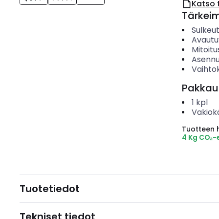
Katso 
Tärkei
Sulkeu
Avautu
Mitoitu
Asenn
Vaihto
Pakkau
1
kpl
Vakiok
Tuotteen hi
4 Kg CO₂-
Tuotetiedot
Tekniset tiedot