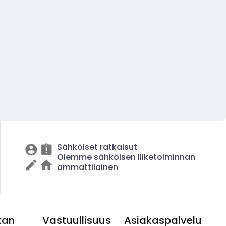
Sähköiset ratkaisut
Olemme sähköisen liiketoiminnan
ammattilainen
kan
Vastuullisuus
Asiakaspalvelu