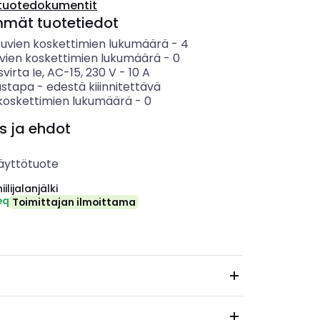
tuotedokumentit
mmät tuotetiedot
tuvien koskettimien lukumäärä
-
4
vien koskettimien lukumäärä
-
0
svirta Ie, AC-15, 230 V
-
10
A
ustapa
-
edestä kiiinnitettävä
koskettimien lukumäärä
-
0
s ja ehdot
äyttötuote
ilijalanjälki
eq
Toimittajan ilmoittama