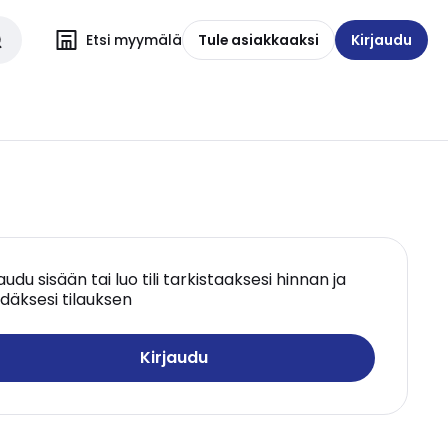
Etsi myymälä
Tule asiakkaaksi
Kirjaudu
jaudu sisään tai luo tili tarkistaaksesi hinnan ja
däksesi tilauksen
Kirjaudu