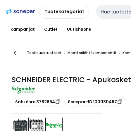
Siirry
Siirry
navigointiin
sisältöön
Tuotekategoriat
Haku
Kampanjat
Outlet
Uutishuone
Teollisuustuotteet
Moottorilähtökomponentit
Kont
SCHNEIDER ELECTRIC - Apukosket
Kopioi
Kopioi
Sähkönro 3782894
Sonepar-ID 100080497