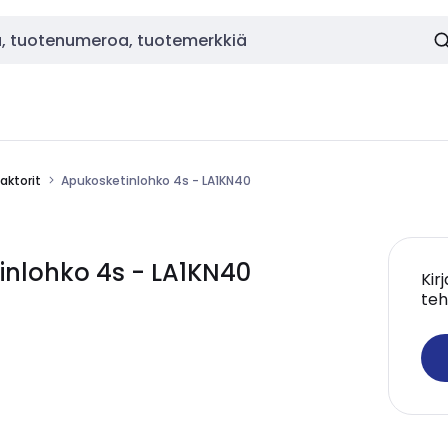
aktorit
Apukosketinlohko 4s - LA1KN40
inlohko 4s - LA1KN40
Kir
teh