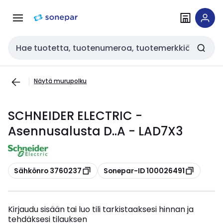
Siirry
Siirry
navigointiin
sisältöön
Haku
Näytä murupolku
SCHNEIDER ELECTRIC -
Asennusalusta D..A - LAD7X3
Kopioi
Kopioi
Sähkönro 3760237
Sonepar-ID 100026491
Kirjaudu sisään tai luo tili tarkistaaksesi hinnan ja
tehdäksesi tilauksen