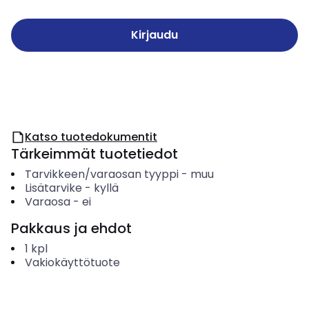
Kirjaudu
Katso tuotedokumentit
Tärkeimmät tuotetiedot
Tarvikkeen/varaosan tyyppi
-
muu
Lisätarvike
-
kyllä
Varaosa
-
ei
Pakkaus ja ehdot
1
kpl
Vakiokäyttötuote