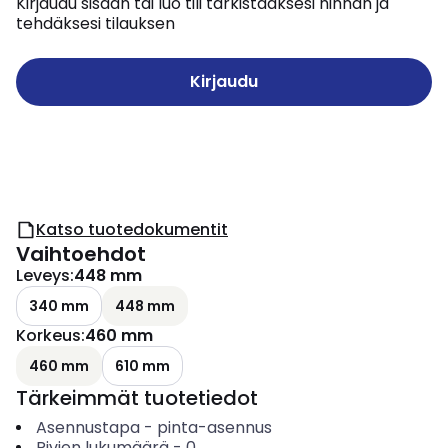
Kirjaudu sisään tai luo tili tarkistaaksesi hinnan ja
tehdäksesi tilauksen
Kirjaudu
Katso tuotedokumentit
Vaihtoehdot
Leveys
:
448 mm
340 mm
448 mm
Korkeus
:
460 mm
460 mm
610 mm
Tärkeimmät tuotetiedot
Asennustapa
-
pinta-asennus
Rivien lukumäärä
-
0