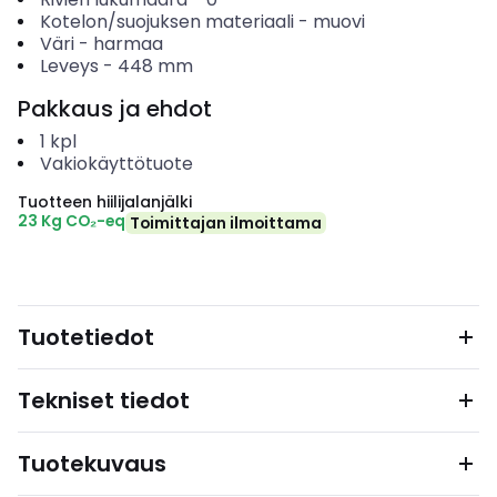
Kotelon/suojuksen materiaali
-
muovi
Väri
-
harmaa
Leveys
-
448
mm
Pakkaus ja ehdot
1
kpl
Vakiokäyttötuote
Tuotteen hiilijalanjälki
23 Kg CO₂-eq
Toimittajan ilmoittama
Tuotetiedot
Tekniset tiedot
Tuotekuvaus