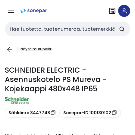
Siirry
Siirry
navigointiin
sisältöön
Haku
Näytä murupolku
SCHNEIDER ELECTRIC -
Asennuskotelo PS Mureva -
Kojekaappi 480x448 IP65
Kopioi
Kopioi
Sähkönro 3447748
Sonepar-ID 100130102