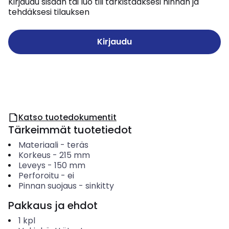
Kirjaudu sisään tai luo tili tarkistaaksesi hinnan ja
tehdäksesi tilauksen
Kirjaudu
Katso tuotedokumentit
Tärkeimmät tuotetiedot
Materiaali
-
teräs
Korkeus
-
215
mm
Leveys
-
150
mm
Perforoitu
-
ei
Pinnan suojaus
-
sinkitty
Pakkaus ja ehdot
1
kpl