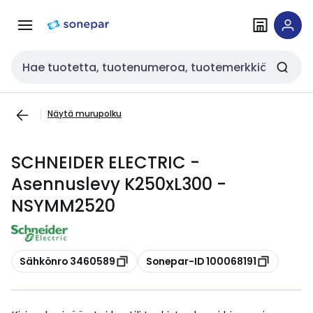
Siirry
Siirry
navigointiin
sisältöön
Haku
Näytä murupolku
SCHNEIDER ELECTRIC -
Asennuslevy K250xL300 -
NSYMM2520
Kopioi
Kopioi
Sähkönro 3460589
Sonepar-ID 100068191