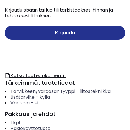
Kirjaudu sisään tai luo tili tarkistaaksesi hinnan ja
tehdäksesi tilauksen
Kirjaudu
Katso tuotedokumentit
Tärkeimmät tuotetiedot
Tarvikkeen/varaosan tyyppi
-
liitostekniikka
Lisätarvike
-
kyllä
Varaosa
-
ei
Pakkaus ja ehdot
1
kpl
Vakiokäyttötuote