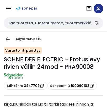
Siirry
Siirry
navigointiin
sisältöön
Haku
Näytä murupolku
Varastointi päättyy
SCHNEIDER ELECTRIC - Erotuslevy
rivien väliin 24mod - PRA90008
Kopioi
Kopioi
Sähkönro 3447709
Sonepar-ID 100090108
Kirjaudu sisään tai luo tili tarkistaaksesi hinnan ja