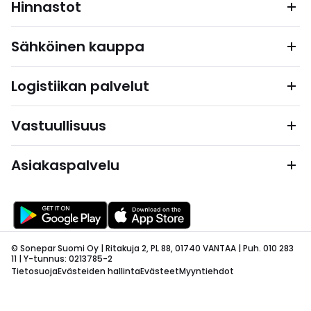
Hinnastot
Sähköinen kauppa
Logistiikan palvelut
Vastuullisuus
Asiakaspalvelu
© Sonepar Suomi Oy | Ritakuja 2, PL 88, 01740 VANTAA | Puh. 010 283
11 | Y-tunnus: 0213785-2
Tietosuoja
Evästeiden hallinta
Evästeet
Myyntiehdot