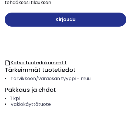
tehdäksesi tilauksen
Kirjaudu
Katso tuotedokumentit
Tärkeimmät tuotetiedot
Tarvikkeen/varaosan tyyppi
-
muu
Pakkaus ja ehdot
1
kpl
Vakiokäyttötuote