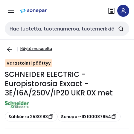
Siirry
Siirry
navigointiin
sisältöön
Haku
Näytä murupolku
Varastointi päättyy
SCHNEIDER ELECTRIC -
Europistorasia Exxact -
3E/16A/250V/IP20 UKR 0X met
Kopioi
Kopioi
Sähkönro 2530193
Sonepar-ID 100087654