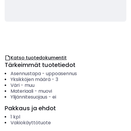
Katso tuotedokumentit
Tärkeimmät tuotetiedot
Asennustapa
-
uppoasennus
Yksikköjen määrä
-
3
Väri
-
muu
Materiaali
-
muovi
Ylijännitesuojaus
-
ei
Pakkaus ja ehdot
1
kpl
Vakiokäyttötuote