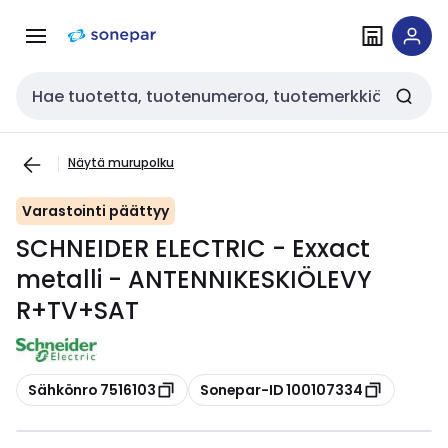
Siirry
Siirry
navigointiin
sisältöön
Haku
Näytä murupolku
Varastointi päättyy
SCHNEIDER ELECTRIC - Exxact
metalli - ANTENNIKESKIÖLEVY
R+TV+SAT
Kopioi
Kopioi
Sähkönro 7516103
Sonepar-ID 100107334