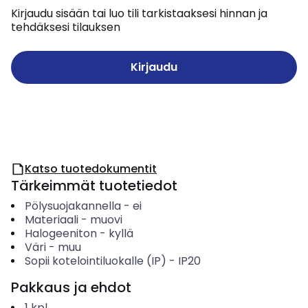
Kirjaudu sisään tai luo tili tarkistaaksesi hinnan ja
tehdäksesi tilauksen
Kirjaudu
Katso tuotedokumentit
Tärkeimmät tuotetiedot
Pölysuojakannella
-
ei
Materiaali
-
muovi
Halogeeniton
-
kyllä
Väri
-
muu
Sopii kotelointiluokalle (IP)
-
IP20
Pakkaus ja ehdot
1
kpl