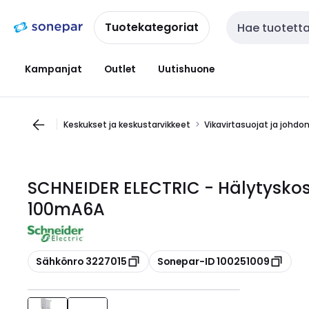
Siirry
Siirry
navigointiin
sisältöön
Tuotekategoriat
Haku
Kampanjat
Outlet
Uutishuone
Keskukset ja keskustarvikkeet
Vikavirtasuojat ja johdo
SCHNEIDER ELECTRIC - Hälytyskosk
100mA6A
Kopioi
Kopioi
Sähkönro 3227015
Sonepar-ID 100251009