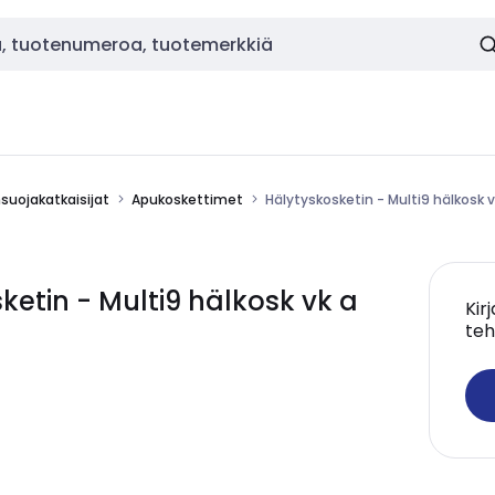
nsuojakatkaisijat
Apukoskettimet
Hälytyskosketin - Multi9 hälkosk
etin - Multi9 hälkosk vk a
Kir
teh