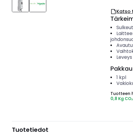
Katso 
Tärkei
Sulkeu
Laitte
johdonsuo
Avautu
Vaihto
Leveys
Pakkau
1
kpl
Vakiok
Tuotteen hi
0,8 Kg CO
Tuotetiedot