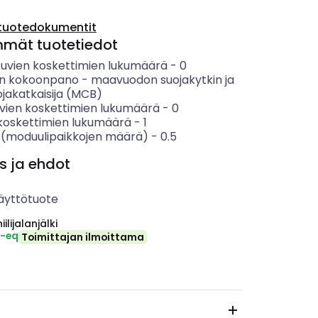
tuotedokumentit
mmät tuotetiedot
tuvien koskettimien lukumäärä
-
0
en kokoonpano
-
maavuodon suojakytkin ja
jakatkaisija (MCB)
vien koskettimien lukumäärä
-
0
koskettimien lukumäärä
-
1
 (moduulipaikkojen määrä)
-
0.5
s ja ehdot
äyttötuote
ilijalanjälki
₂-eq
Toimittajan ilmoittama