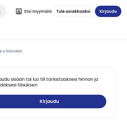
Etsi myymälä
Tule asiakkaaksi
Kirjaudu
 vk a 100mA6A
jaudu sisään tai luo tili tarkistaaksesi hinnan ja
däksesi tilauksen
Kirjaudu