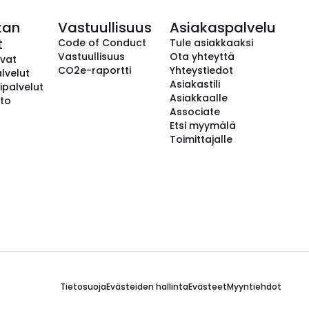
kan
Vastuullisuus
Asiakaspalvelu
t
Code of Conduct
Tule asiakkaaksi
Vastuullisuus
Ota yhteyttä
avat
CO2e-raportti
Yhteystiedot
lvelut
Asiakastili
ipalvelut
Asiakkaalle
to
Associate
Etsi myymälä
Toimittajalle
Tietosuoja
Evästeiden hallinta
Evästeet
Myyntiehdot