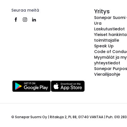
Seuraa meitä
Yritys
Sonepar Suomi
Ura
Laskutustiedot
Yleiset hankint
toimittajalle
Speak Up
Code of Condu
Myymälät ja my
yhteystiedot
Sonepar Purpo
Vierailijaohje
© Sonepar Suomi Oy | Ritakuja 2, PL 88, 01740 VANTAA | Puh. 010 283