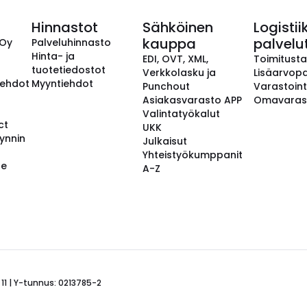
Hinnastot
Sähköinen
Logistii
kauppa
palvelu
 Oy
Palveluhinnasto
Hinta- ja
EDI, OVT, XML,
Toimitust
tuotetiedostot
Verkkolasku ja
Lisäarvopa
aehdot
Myyntiehdot
Punchout
Varastoint
Asiakasvarasto APP
Omavaras
Valintatyökalut
ct
UKK
ynnin
Julkaisut
Yhteistyökumppanit
se
A-Z
 11 | Y-tunnus: 0213785-2