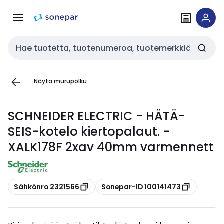
Siirry
Siirry
navigointiin
sisältöön
Haku
Näytä murupolku
SCHNEIDER ELECTRIC - HÄTÄ-
SEIS-kotelo kiertopalaut. -
XALK178F 2xav 40mm varmennett
Kopioi
Kopioi
Sähkönro 2321566
Sonepar-ID 100141473