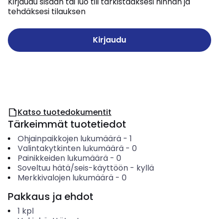
Kirjaudu sisään tai luo tili tarkistaaksesi hinnan ja
tehdäksesi tilauksen
Kirjaudu
Katso tuotedokumentit
Tärkeimmät tuotetiedot
Ohjainpaikkojen lukumäärä
-
1
Valintakytkinten lukumäärä
-
0
Painikkeiden lukumäärä
-
0
Soveltuu hätä/seis-käyttöön
-
kyllä
Merkkivalojen lukumäärä
-
0
Pakkaus ja ehdot
1
kpl