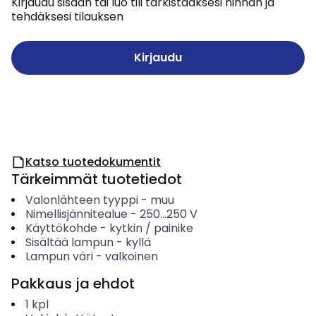
Kirjaudu sisään tai luo tili tarkistaaksesi hinnan ja
tehdäksesi tilauksen
Kirjaudu
Katso tuotedokumentit
Tärkeimmät tuotetiedot
Valonlähteen tyyppi
-
muu
Nimellisjännitealue
-
250...250
V
Käyttökohde
-
kytkin / painike
Sisältää lampun
-
kyllä
Lampun väri
-
valkoinen
Pakkaus ja ehdot
1
kpl