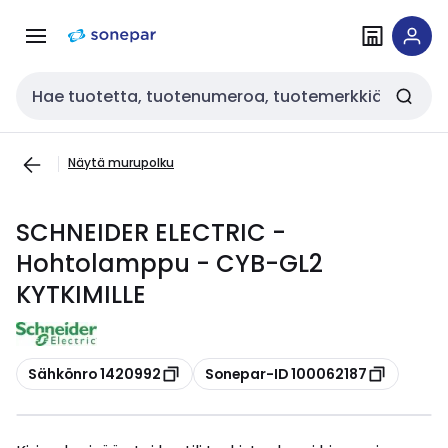
Siirry
Siirry
navigointiin
sisältöön
Haku
Näytä murupolku
SCHNEIDER ELECTRIC -
Hohtolamppu - CYB-GL2
KYTKIMILLE
Kopioi
Kopioi
Sähkönro 1420992
Sonepar-ID 100062187