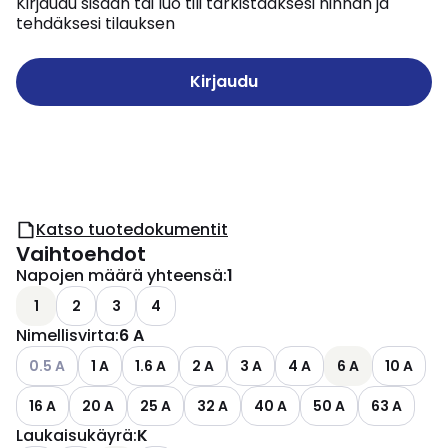
Kirjaudu sisään tai luo tili tarkistaaksesi hinnan ja
tehdäksesi tilauksen
Kirjaudu
Katso tuotedokumentit
Vaihtoehdot
Napojen määrä yhteensä
:
1
1
2
3
4
Nimellisvirta
:
6 A
Katso käytettävissä olevat vaihtoehdot
0.5 A
1 A
1.6 A
2 A
3 A
4 A
6 A
10 A
16 A
20 A
25 A
32 A
40 A
50 A
63 A
Laukaisukäyrä
:
K