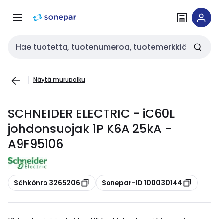
Siirry
Siirry
navigointiin
sisältöön
Haku
Näytä murupolku
SCHNEIDER ELECTRIC - iC60L
johdonsuojak 1P K6A 25kA -
A9F95106
Kopioi
Kopioi
Sähkönro 3265206
Sonepar-ID 100030144