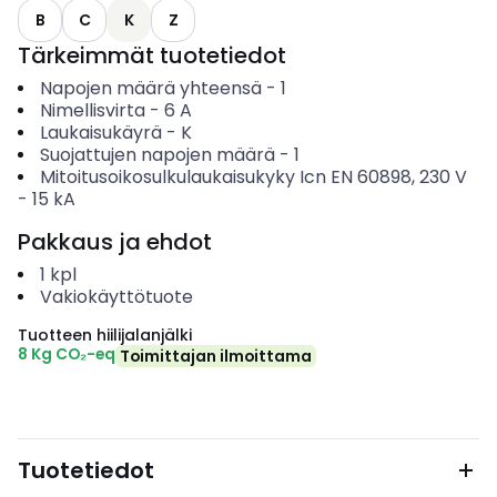
B
C
K
Z
Tärkeimmät tuotetiedot
Napojen määrä yhteensä
-
1
Nimellisvirta
-
6
A
Laukaisukäyrä
-
K
Suojattujen napojen määrä
-
1
Mitoitusoikosulkulaukaisukyky Icn EN 60898, 230 V
-
15
kA
Pakkaus ja ehdot
1
kpl
Vakiokäyttötuote
Tuotteen hiilijalanjälki
8 Kg CO₂-eq
Toimittajan ilmoittama
Tuotetiedot