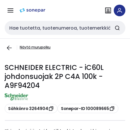
Siirry
Siirry
navigointiin
sisältöön
Haku
Näytä murupolku
SCHNEIDER ELECTRIC - iC60L
johdonsuojak 2P C4A 100k -
A9F94204
Kopioi
Kopioi
Sähkönro 3264904
Sonepar-ID 100089665