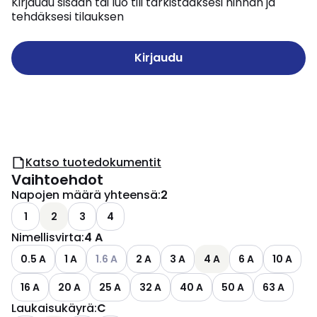
Kirjaudu sisään tai luo tili tarkistaaksesi hinnan ja
tehdäksesi tilauksen
Kirjaudu
Katso tuotedokumentit
Vaihtoehdot
Napojen määrä yhteensä
:
2
1
2
3
4
Nimellisvirta
:
4 A
Katso käytettävissä olevat vaihtoehdot
0.5 A
1 A
1.6 A
2 A
3 A
4 A
6 A
10 A
16 A
20 A
25 A
32 A
40 A
50 A
63 A
Laukaisukäyrä
:
C