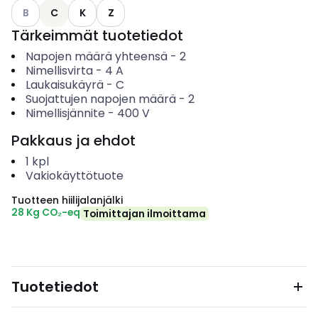
Katso käytettävissä olevat vaihtoehdot
B
C
K
Z
Tärkeimmät tuotetiedot
Napojen määrä yhteensä
-
2
Nimellisvirta
-
4
A
Laukaisukäyrä
-
C
Suojattujen napojen määrä
-
2
Nimellisjännite
-
400
V
Pakkaus ja ehdot
1
kpl
Vakiokäyttötuote
Tuotteen hiilijalanjälki
28 Kg CO₂-eq
Toimittajan ilmoittama
Tuotetiedot