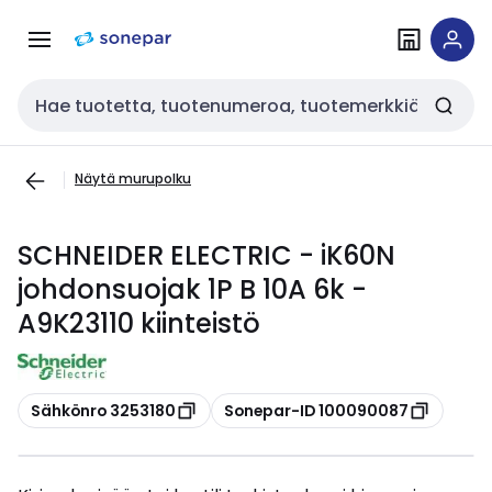
Siirry
Siirry
navigointiin
sisältöön
Haku
Näytä murupolku
SCHNEIDER ELECTRIC - iK60N
johdonsuojak 1P B 10A 6k -
A9K23110 kiinteistö
Kopioi
Kopioi
Sähkönro 3253180
Sonepar-ID 100090087