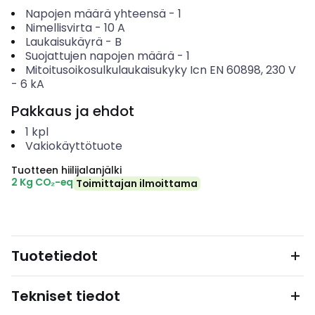
Napojen määrä yhteensä
-
1
Nimellisvirta
-
10
A
Laukaisukäyrä
-
B
Suojattujen napojen määrä
-
1
Mitoitusoikosulkulaukaisukyky Icn EN 60898, 230 V
-
6
kA
Pakkaus ja ehdot
1
kpl
Vakiokäyttötuote
Tuotteen hiilijalanjälki
2 Kg CO₂-eq
Toimittajan ilmoittama
Tuotetiedot
Tekniset tiedot