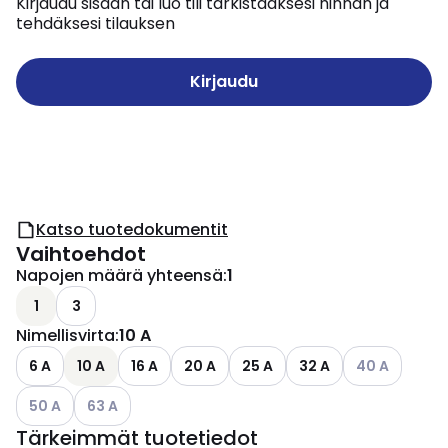
Kirjaudu sisään tai luo tili tarkistaaksesi hinnan ja
tehdäksesi tilauksen
Kirjaudu
Katso tuotedokumentit
Vaihtoehdot
Napojen määrä yhteensä
:
1
1
3
Nimellisvirta
:
10 A
Katso käytettä
6 A
10 A
16 A
20 A
25 A
32 A
40 A
Katso käytettävissä olevat vaihtoehdot
Katso käytettävissä olevat vaihtoehdot
50 A
63 A
Tärkeimmät tuotetiedot