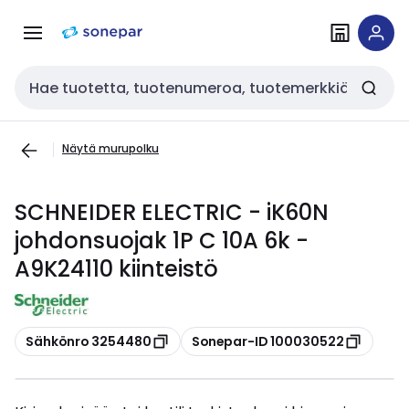
Siirry
Siirry
navigointiin
sisältöön
Haku
Näytä murupolku
SCHNEIDER ELECTRIC - iK60N
johdonsuojak 1P C 10A 6k -
A9K24110 kiinteistö
Kopioi
Kopioi
Sähkönro 3254480
Sonepar-ID 100030522