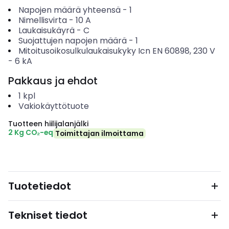
Napojen määrä yhteensä
-
1
Nimellisvirta
-
10
A
Laukaisukäyrä
-
C
Suojattujen napojen määrä
-
1
Mitoitusoikosulkulaukaisukyky Icn EN 60898, 230 V
-
6
kA
Pakkaus ja ehdot
1
kpl
Vakiokäyttötuote
Tuotteen hiilijalanjälki
2 Kg CO₂-eq
Toimittajan ilmoittama
Tuotetiedot
Tekniset tiedot