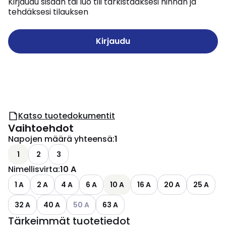
Kirjaudu sisään tai luo tili tarkistaaksesi hinnan ja
tehdäksesi tilauksen
Kirjaudu
Katso tuotedokumentit
Vaihtoehdot
Napojen määrä yhteensä
:
1
1
2
3
Nimellisvirta
:
10 A
1 A
2 A
4 A
6 A
10 A
16 A
20 A
25 A
Katso käytettävissä olevat vaihtoehdot
32 A
40 A
50 A
63 A
Tärkeimmät tuotetiedot