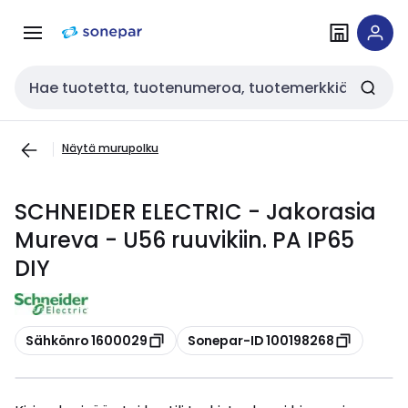
Siirry
Siirry
navigointiin
sisältöön
Haku
Näytä murupolku
SCHNEIDER ELECTRIC - Jakorasia
Mureva - U56 ruuvikiin. PA IP65
DIY
Kopioi
Kopioi
Sähkönro 1600029
Sonepar-ID 100198268