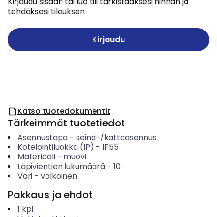
Kirjaudu sisään tai luo tili tarkistaaksesi hinnan ja
tehdäksesi tilauksen
Kirjaudu
Katso tuotedokumentit
Tärkeimmät tuotetiedot
Asennustapa
-
seinä-/kattoasennus
Kotelointiluokka (IP)
-
IP55
Materiaali
-
muovi
Läpivientien lukumäärä
-
10
Väri
-
valkoinen
Pakkaus ja ehdot
1
kpl