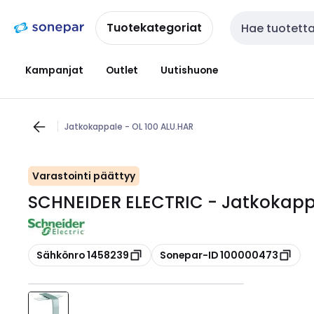
Siirry
Siirry
navigointiin
sisältöön
Tuotekategoriat
Haku
Kampanjat
Outlet
Uutishuone
Jatkokappale - OL 100 ALU.HAR
Varastointi päättyy
SCHNEIDER ELECTRIC - Jatkokappa
Kopioi
Kopioi
Sähkönro 1458239
Sonepar-ID 100000473