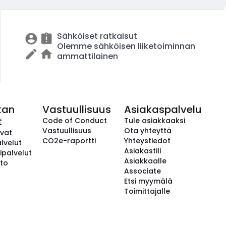
Sähköiset ratkaisut
Olemme sähköisen liiketoiminnan
ammattilainen
kan
Vastuullisuus
Asiakaspalvelu
t
Code of Conduct
Tule asiakkaaksi
Vastuullisuus
Ota yhteyttä
avat
CO2e-raportti
Yhteystiedot
lvelut
Asiakastili
ipalvelut
Asiakkaalle
to
Associate
Etsi myymälä
Toimittajalle