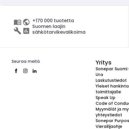
+170 000 tuotetta
Suomen laajin
sähkötarvikevalikoima
Seuraa meitä
Yritys
Sonepar Suomi
Ura
Laskutustiedot
Yleiset hankint
toimittajalle
Speak Up
Code of Condu
Myymälät ja my
yhteystiedot
Sonepar Purpo
Vierailijaohje