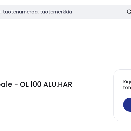
Kir
le - OL 100 ALU.HAR
teh