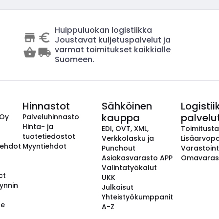
Huippuluokan logistiikka
Joustavat kuljetuspalvelut ja
varmat toimitukset kaikkialle
Suomeen.
Hinnastot
Sähköinen
Logistii
kauppa
palvelu
 Oy
Palveluhinnasto
Hinta- ja
EDI, OVT, XML,
Toimitust
tuotetiedostot
Verkkolasku ja
Lisäarvopa
aehdot
Myyntiehdot
Punchout
Varastoint
Asiakasvarasto APP
Omavaras
Valintatyökalut
ct
UKK
ynnin
Julkaisut
Yhteistyökumppanit
se
A-Z