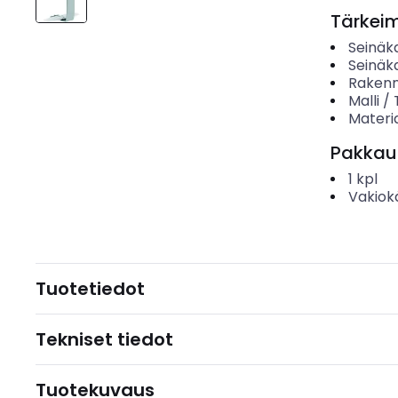
Tärkei
Seinäk
Seinäk
Rakenn
Malli /
Materia
Pakkau
1
kpl
Vakiok
Tuotetiedot
Tekniset tiedot
Tuotekuvaus