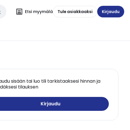
Etsi myymälä
Tule asiakkaaksi
Kirjaudu
jaudu sisään tai luo tili tarkistaaksesi hinnan ja
däksesi tilauksen
Kirjaudu