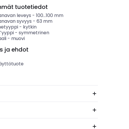
mmät tuotetiedot
anavan leveys
-
100...100
mm
anavan syvyys
-
63
mm
etyyppi
-
kytkin
 Tyyppi
-
symmetrinen
ali
-
muovi
s ja ehdot
äyttötuote