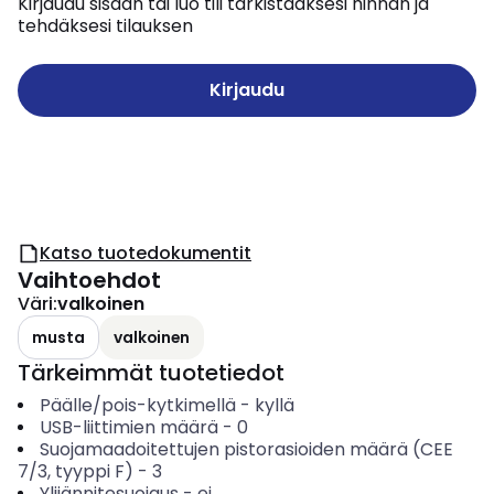
Kirjaudu sisään tai luo tili tarkistaaksesi hinnan ja
tehdäksesi tilauksen
Kirjaudu
Katso tuotedokumentit
Vaihtoehdot
Väri
:
valkoinen
musta
valkoinen
Tärkeimmät tuotetiedot
Päälle/pois-kytkimellä
-
kyllä
USB-liittimien määrä
-
0
Suojamaadoitettujen pistorasioiden määrä (CEE
7/3, tyyppi F)
-
3
Ylijännitesuojaus
-
ei