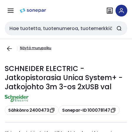
Siirry
Siirry
navigointiin
sisältöön
Haku
Näytä murupolku
SCHNEIDER ELECTRIC -
Jatkopistorasia Unica System+ -
Jatkojohto 3m 3-os 2xUSB val
Kopioi
Kopioi
Sähkönro 2400473
Sonepar-ID 100078147