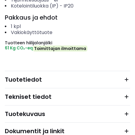
Kotelointiluokka (IP)
-
IP20
Pakkaus ja ehdot
1
kpl
Vakiokäyttötuote
Tuotteen hiilijalanjälki
61 Kg CO₂-eq
Toimittajan ilmoittama
Tuotetiedot
Tekniset tiedot
Tuotekuvaus
Dokumentit ja linkit