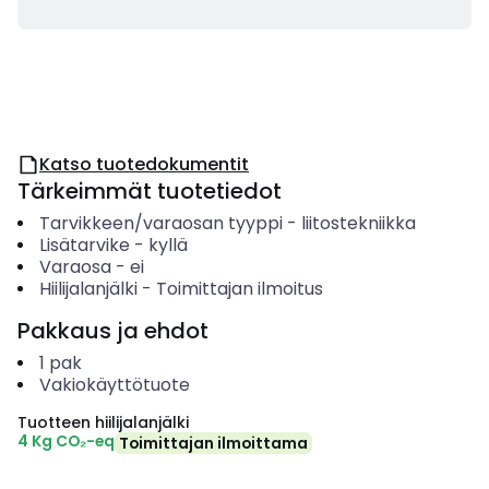
Katso tuotedokumentit
Tärkeimmät tuotetiedot
Tarvikkeen/varaosan tyyppi
-
liitostekniikka
Lisätarvike
-
kyllä
Varaosa
-
ei
Hiilijalanjälki
-
Toimittajan ilmoitus
Pakkaus ja ehdot
1
pak
Vakiokäyttötuote
Tuotteen hiilijalanjälki
4 Kg CO₂-eq
Toimittajan ilmoittama