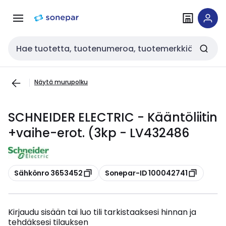
Siirry
Siirry
navigointiin
sisältöön
Haku
Näytä murupolku
SCHNEIDER ELECTRIC - Kääntöliitin
+vaihe-erot. (3kp - LV432486
Kopioi
Kopioi
Sähkönro 3653452
Sonepar-ID 100042741
Kirjaudu sisään tai luo tili tarkistaaksesi hinnan ja
tehdäksesi tilauksen