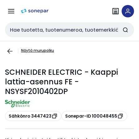
Siirry
Siirry
navigointiin
sisältöön
Haku
Näytä murupolku
SCHNEIDER ELECTRIC - Kaappi
lattia-asennus FE -
NSYSF2010402DP
Kopioi
Kopioi
Sähkönro 3447423
Sonepar-ID 100048455