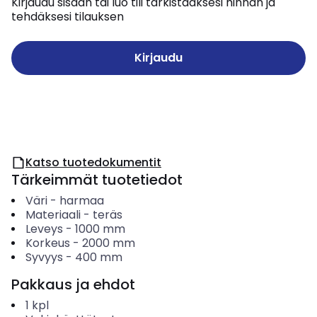
Kirjaudu sisään tai luo tili tarkistaaksesi hinnan ja
tehdäksesi tilauksen
Kirjaudu
Katso tuotedokumentit
Tärkeimmät tuotetiedot
Väri
-
harmaa
Materiaali
-
teräs
Leveys
-
1000
mm
Korkeus
-
2000
mm
Syvyys
-
400
mm
Pakkaus ja ehdot
1
kpl