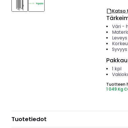
Katso 
Tärkei
Väri
-
Materia
Leveys
Korkeu
Syvyys
Pakkau
1
kpl
Vakiok
Tuotteen hi
1 049 Kg 
Tuotetiedot