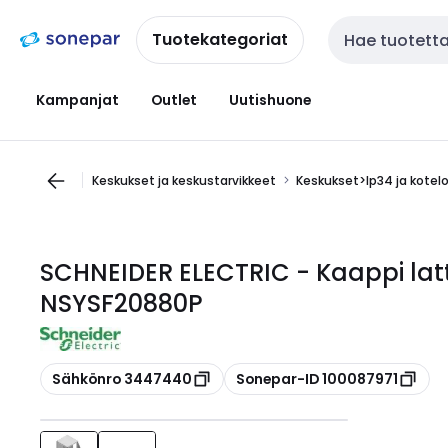
Siirry
Siirry
navigointiin
sisältöön
Tuotekategoriat
Haku
Kampanjat
Outlet
Uutishuone
Keskukset ja keskustarvikkeet
Keskukset>Ip34 ja kotel
SCHNEIDER ELECTRIC - Kaappi lat
NSYSF20880P
Kopioi
Kopioi
Sähkönro 3447440
Sonepar-ID 100087971