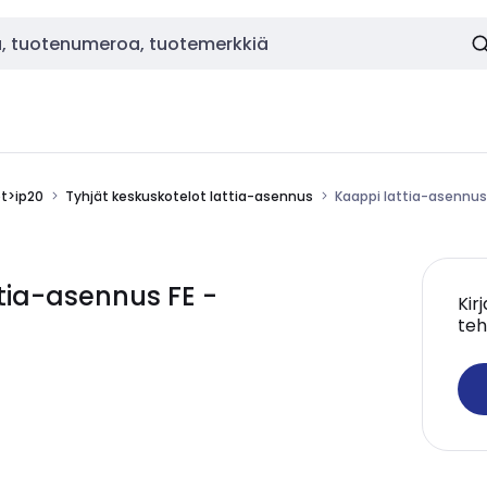
ot>ip20
Tyhjät keskuskotelot lattia-asennus
Kaappi lattia-asennus
tia-asennus FE -
Kir
teh