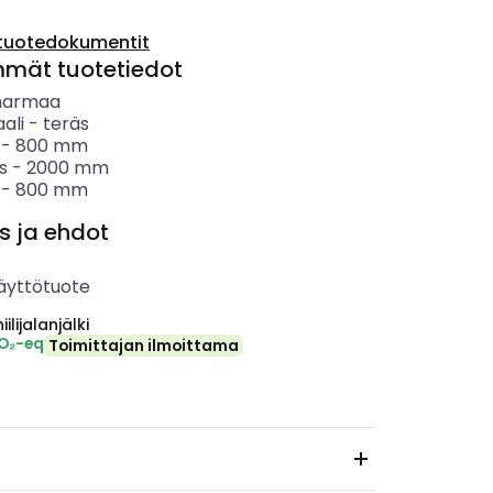
tuotedokumentit
mmät tuotetiedot
harmaa
ali
-
teräs
-
800
mm
s
-
2000
mm
-
800
mm
s ja ehdot
äyttötuote
ilijalanjälki
CO₂-eq
Toimittajan ilmoittama