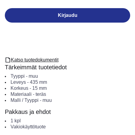
Kirjaudu
Katso tuotedokumentit
Tärkeimmät tuotetiedot
Tyyppi
-
muu
Leveys
-
435
mm
Korkeus
-
15
mm
Materiaali
-
teräs
Malli / Tyyppi
-
muu
Pakkaus ja ehdot
1
kpl
Vakiokäyttötuote