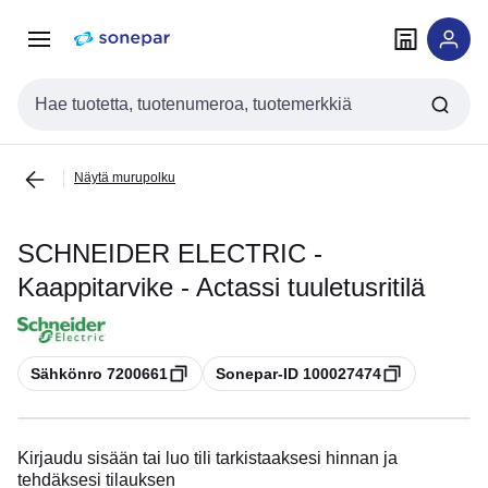
Siirry
Siirry
navigointiin
sisältöön
Haku
Näytä murupolku
SCHNEIDER ELECTRIC -
Kaappitarvike - Actassi tuuletusritilä
Kopioi
Kopioi
Sähkönro 7200661
Sonepar-ID 100027474
Kirjaudu sisään tai luo tili tarkistaaksesi hinnan ja
tehdäksesi tilauksen